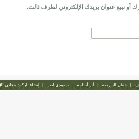
ك أو نبيع عنوان بريدك الإلكتروني لطرف ثالث.
تف
حيتان البورصة
أبو أسامة
سعودي انفو
إنشاء باركود مجاني QR