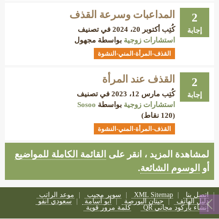
المداعبات وسرعة القذف
2
كُتِب
أكتوبر 20، 2024
في تصنيف
إجابة
استشارات زوجية
بواسطة
مجهول
القذف-المرأة-المني-النشوة
القذف عند المرأة
2
كُتِب
مارس 12، 2023
في تصنيف
إجابة
استشارات زوجية
بواسطة
Sosoo
(
120
نقاط)
القذف-المرأة-المني-النشوة
لمشاهدة المزيد ، انقر على
القائمة الكاملة للمواضيع
أو
الوسوم الشائعة
.
اتصل بنا
XML Sitemap
سوبر مجيب
موعد الراتب
دليل الهاتف
حيتان البورصة
أبو أسامة
سعودي انفو
إنشاء باركود مجاني QR
كلمة مرور قوية