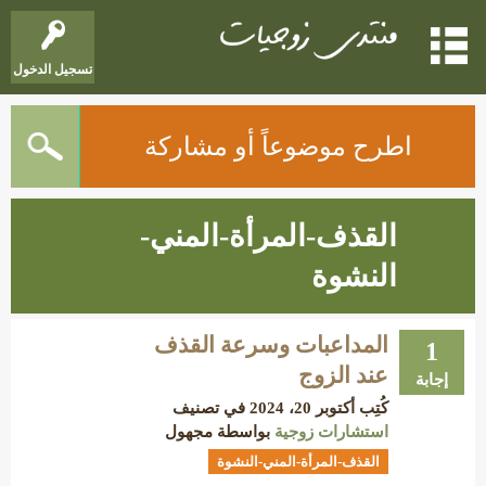
تسجيل الدخول
اطرح موضوعاً أو مشاركة
القذف-المرأة-المني-
النشوة
المداعبات وسرعة القذف
1
عند الزوج
إجابة
كُتِب
أكتوبر 20، 2024
في تصنيف
استشارات زوجية
بواسطة
مجهول
القذف-المرأة-المني-النشوة