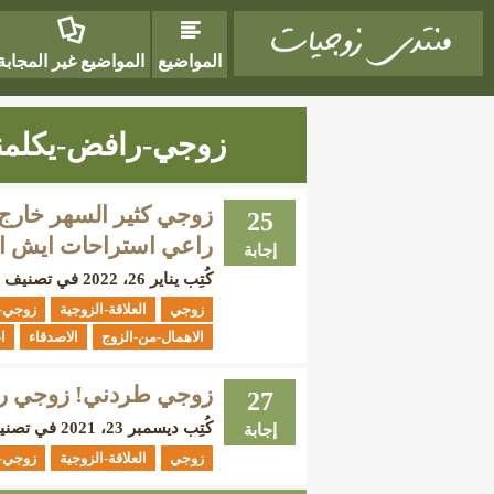
المواضيع
المواضيع غير المجابة
زوجي-رافض-يكلمن
زوجي كثير السهر خارج 
25
راعي استراحات ايش ا
إجابة
كُتِب
يناير 26، 2022
في تصنيف
زوجي
العلاقة-الزوجية
زوجي-
الاهمال-من-الزوج
الاصدقاء
ا
زوجي طردني! زوجي راف
27
كُتِب
ديسمبر 23، 2021
في تصن
إجابة
زوجي
العلاقة-الزوجية
زوجي-