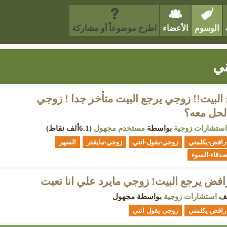
الوسوم
الأعضاء
اطرح موضوعاً أو مشاركة
ي
البيت!! زوجي يرجع البيت متأخر جدا ! زوجي
لحل معه؟
استشارات زوجية
بواسطة
مستخدم مجهول
(
6.1ألف
نقاط)
رافض-يكلمني
زوجي-يقول-انتي
زوجي-مايقدر
السهر
صدقاء-السوء
ض يرجع البيت! زوجي مايرد علي انا تعبت
يف
استشارات زوجية
بواسطة
مجهول
رافض-يكلمني
زوجي-يقول-انتي