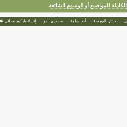
الكاملة للمواضيع
أو
الوسوم الشائعة
.
تف
حيتان البورصة
أبو أسامة
سعودي انفو
إنشاء باركود مجاني QR