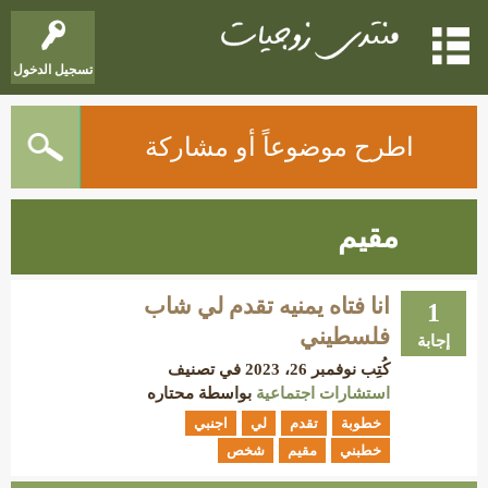
تسجيل الدخول
اطرح موضوعاً أو مشاركة
مقيم
انا فتاه يمنيه تقدم لي شاب
1
فلسطيني
إجابة
كُتِب
نوفمبر 26، 2023
في تصنيف
استشارات اجتماعية
بواسطة
محتاره
خطوبة
تقدم
لي
اجنبي
خطبني
مقيم
شخص