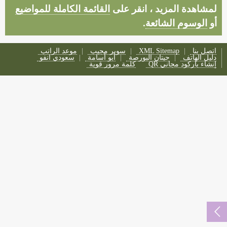
لمشاهدة المزيد ، انقر على
القائمة الكاملة للمواضيع
أو
الوسوم الشائعة
.
اتصل بنا
XML Sitemap
سوبر مجيب
موعد الراتب
دليل الهاتف
حيتان البورصة
أبو أسامة
سعودي انفو
إنشاء باركود مجاني QR
كلمة مرور قوية