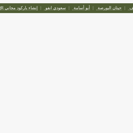
تف
حيتان البورصة
أبو أسامة
سعودي انفو
إنشاء باركود مجاني QR