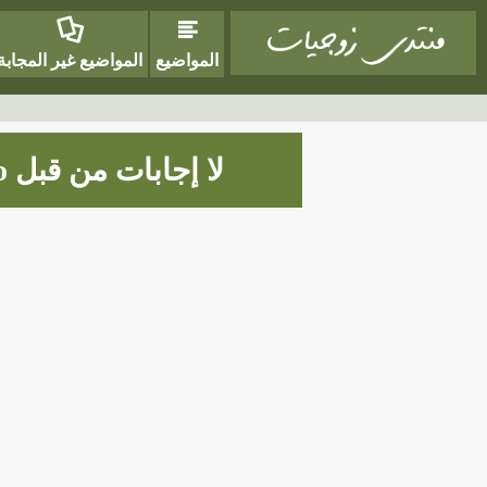
المواضيع
المواضيع غير المجابة
لا إجابات من قبل AlysaThompso