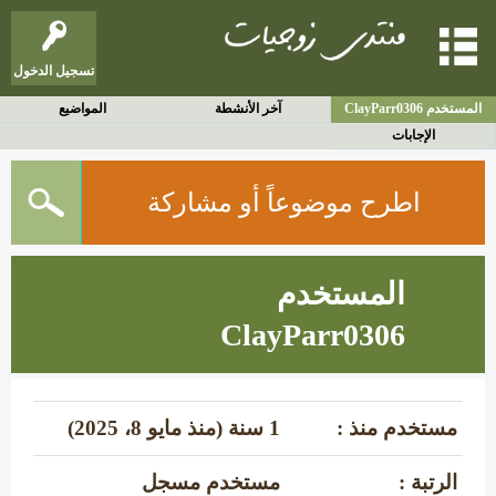
تسجيل الدخول
المستخدم ClayParr0306
آخر الأنشطة
المواضيع
الإجابات
اطرح موضوعاً أو مشاركة
المستخدم
ClayParr0306
مستخدم منذ :
1 سنة (منذ مايو 8، 2025)
الرتبة :
مستخدم مسجل