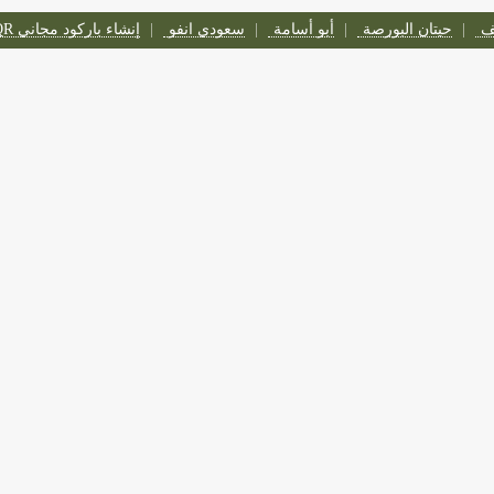
تف
حيتان البورصة
أبو أسامة
سعودي انفو
إنشاء باركود مجاني QR