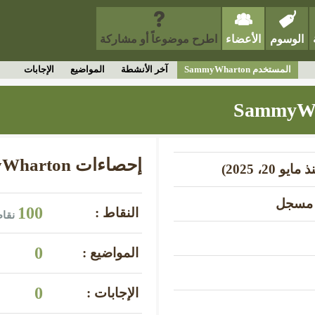
الوسوم
الأعضاء
اطرح موضوعاً أو مشاركة
المستخدم SammyWharton
آخر الأنشطة
المواضيع
الإجابات
إحصاءات SammyWharton
مسجل
100
النقاط :
نقاط
0
المواضيع :
0
الإجابات :