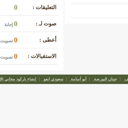
0
التعليقات :
0
صوت لـ :
إجابة
0
أعطى :
تصويت 
0
الاستقبالات :
تصويت 
تف
حيتان البورصة
أبو أسامة
سعودي انفو
إنشاء باركود مجاني QR