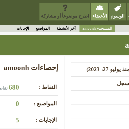
الوسوم
الأعضاء
اطرح موضوعاً أو مشاركة
المستخدم amoonh
آخر الأنشطة
المواضيع
الإجابات
إحصاءات amoonh
سجل
680
النقاط :
نقاط
0
المواضيع :
5
الإجابات :