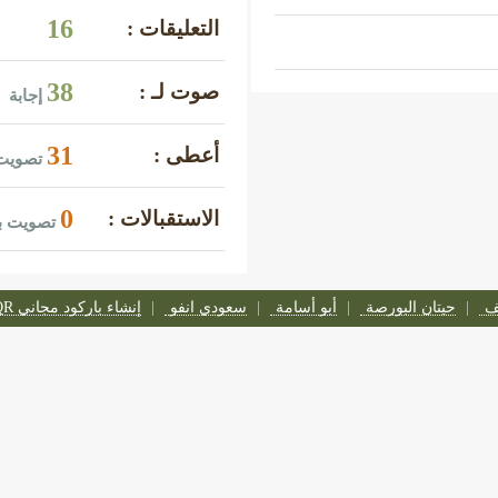
16
التعليقات :
38
صوت لـ :
إجابة
31
أعطى :
تصويت 
0
الاستقبالات :
تصويت ب
تف
حيتان البورصة
أبو أسامة
سعودي انفو
إنشاء باركود مجاني QR