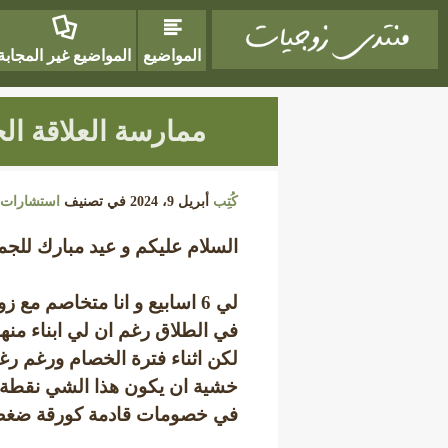
المواضيع
المواضيع غير المجابة
ممارسة العلاقة ال
كُتِب
أبريل 9، 2024
في تصنيف
استشارات 
السلام عليكم و عيد مبارك للجمي
لي 6 اسابيع و انا متخاصم م
في الطلاق رغم ان لي ابناء منها 
لكن اثناء فترة الخصام ورغم رغب
خشية ان يكون هذا الشي نقطة ض
في خصومات قادمة كورقة ضغط 