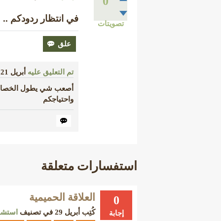
0
في انتظار ردودكم ..
تصويتات
تم التعليق عليه
أبريل 21
أصعب شي يطول الخصام أ
واحتياجكم
استفسارات متعلقة
العلاقة الحميمية
0
كُتِب
أبريل 29
في تصنيف
استشا
إجابة