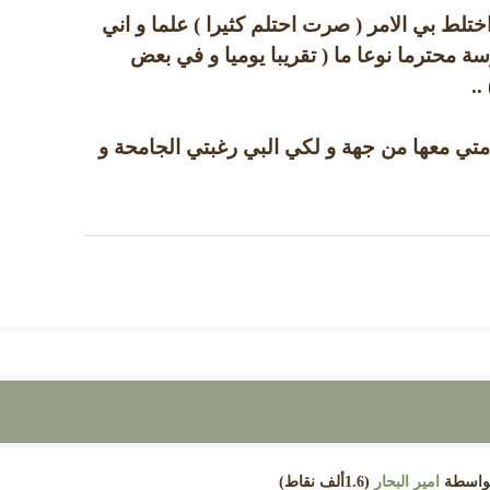
ختلط بي الامر ( صرت احتلم كثيرا ) علما و اني
 محترما نوعا ما ( تقريبا يوميا و في بعض
..
متي معها من جهة و لكي البي رغبتي الجامحة و
واسطة
امير البحار
(
1.6ألف
نقاط)