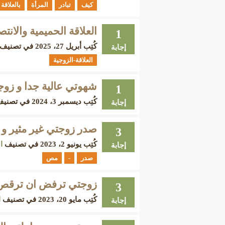
كيف
تبادر
المرأة
بالعلاقة
العلاقة الحميمية والانت
1
كُتِب
أبريل 27، 2025
في تصنيف
إجابة
العلاقة-الزوجية
شهوتي عالية جدا و زوجت
1
كُتِب
ديسمبر 3، 2024
في تصني
إجابة
صدر زوجتي غير مثير و ار
3
كُتِب
يونيو 2، 2023
في تصنيف
ا
إجابة
صدر
-
مص
زوجتي ترفض ان ترقص لي
3
كُتِب
مايو 20، 2023
في تصنيف
ا
إجابة