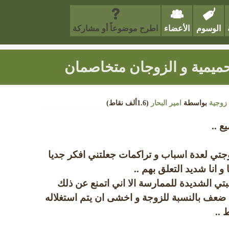
الوسوم
الأعضاء
اطرح موضوعاً أو مشاركة
حميمية و الزوجان متخاصمان
زوجية
بواسطة
امير البحار
(
1.6ألف
نقاط)
ع ..
ع زوجتي لعدة اسباب و تراكمات جعلتني افكر جديا
و انا شديد التعلق بهم ..
تي الشديدة للممارسة الا اني اتمنع عن ذلك
عف بالنسبة للزوجة و اخشى ان يتم استغلاله
..