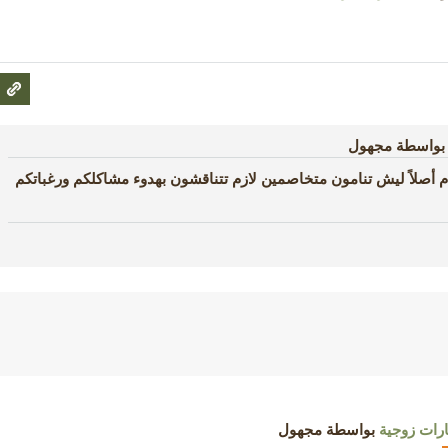
بواسطة
مجهول
صلاً ليش تنامون متخاصمين لازم تتناقشون بهدوء مشاكلكم ورغباتكم
رات زوجية
بواسطة
مجهول