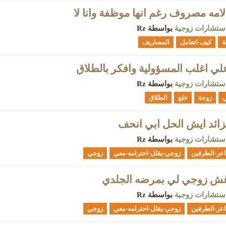
ه مصروف رغم انها موظفة وانا لا
ستشارات زوجية
بواسطة
Rz
ة
كيف-اتعامل
المصاريف
ي اغلب المسؤولية وافكر بالطلاق
ستشارات زوجية
بواسطة
Rz
ي
زوجة
خلع
الطلاق
زائد ايش الحل ابي انحف
ستشارات زوجية
بواسطة
Rz
عر-الطرفين
زوجي-يقلل-احترامه-معي
زوجي
 غش زوجي لي بمرضه الجلدي
ستشارات زوجية
بواسطة
Rz
عر-الطرفين
زوجي-يقلل-احترامه-معي
زوجي