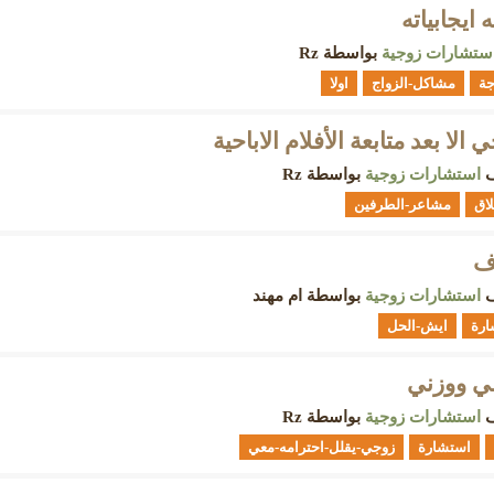
 ايجابياته
ستشارات زوجية
بواسطة
Rz
جة
مشاكل-الزواج
اولا
لا بعد متابعة الأفلام الاباحية
ف
استشارات زوجية
بواسطة
Rz
اق
مشاعر-الطرفين
ف
ف
استشارات زوجية
بواسطة
ام مهند
ارة
ايش-الحل
ي ووزني
ف
استشارات زوجية
بواسطة
Rz
استشارة
زوجي-يقلل-احترامه-معي