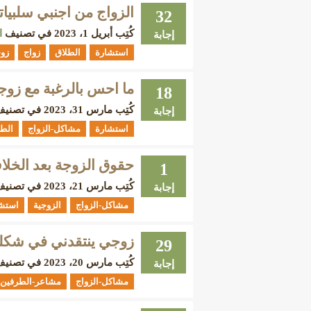
الزواج من اجنبي سلبياته
32
كُتِب
أبريل 1، 2023
في تصنيف
ا
إجابة
استشارة
الطلاق
زواج
زو
ما احس بالرغبة مع زوجي ا
18
كُتِب
مارس 31، 2023
في تصني
إجابة
استشارة
مشاكل-الزواج
الطل
حقوق الزوجة بعد الخلا
1
كُتِب
مارس 21، 2023
في تصني
إجابة
مشاكل-الزواج
الزوجية
استش
زوجي ينتقدني في شكل
29
كُتِب
مارس 20، 2023
في تصني
إجابة
مشاكل-الزواج
مشاعر-الطرفين