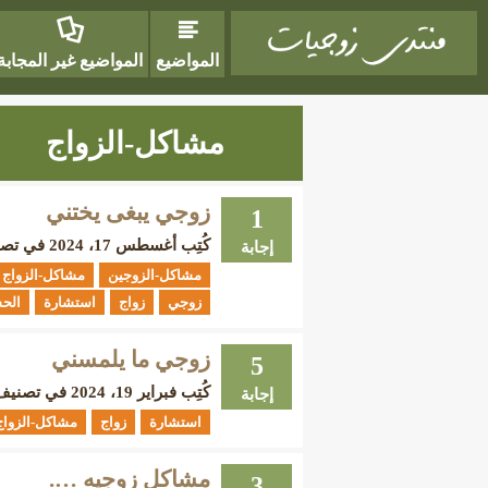
المواضيع
المواضيع غير المجابة
مشاكل-الزواج
زوجي يبغى يختني
1
كُتِب
أغسطس 17، 2024
في تص
إجابة
مشاكل-الزوجين
مشاكل-الزواج
زوجي
زواج
استشارة
الح
زوجي ما يلمسني
5
كُتِب
فبراير 19، 2024
في تصني
إجابة
استشارة
زواج
مشاكل-الزواج
مشاكل زوجيه ….
3