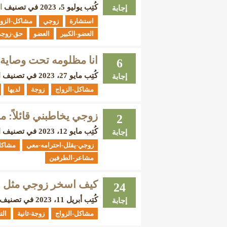
كُتِب
يوليو 5، 2023
في تصنيف
ا
إجابة
استشارة
زوجي
مشاكل-الزوا
العضو-الكبير
العضو
حق-زوجي
انا مظلومه تحت وصاية
6
كُتِب
مايو 27، 2023
في تصنيف
ا
إجابة
مشاكل-الزواج
زوجة
لديها
زوجي يخاطبني قائلاً: 
2
كُتِب
مايو 12، 2023
في تصنيف
ا
إجابة
زوجي-يقلل-احترامه-معي
مشاكل
مشاعر-الطرفين
كيف اسخر زوجي مثل از
24
كُتِب
أبريل 11، 2023
في تصنيف
إجابة
مشاكل-الزواج
زوجة-ثانية
الت