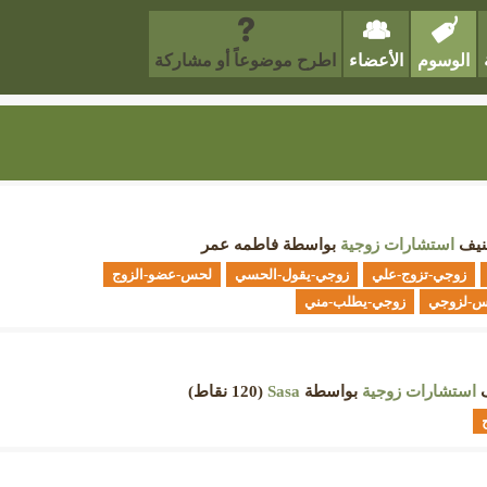
الوسوم
الأعضاء
اطرح موضوعاً أو مشاركة
نيف
استشارات زوجية
بواسطة
فاطمه عمر
زوجي-تزوج-علي
زوجي-يقول-الحسي
لحس-عضو-الزوج
س-لزوجي
زوجي-يطلب-مني
ف
استشارات زوجية
بواسطة
Sasa
(
120
نقاط)