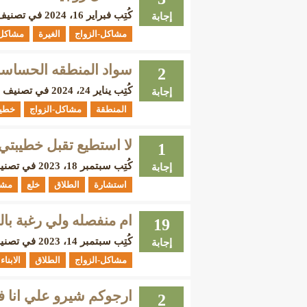
كُتِب
فبراير 16، 2024
في تصني
إجابة
مشاكل-الزواج
الغيرة
مشاكل-
سواد المنطقه الحساسه
2
كُتِب
يناير 24، 2024
في تصنيف
إجابة
المنطقة
مشاكل-الزواج
خطي
لا استطيع تقبل خطيبتي
1
كُتِب
سبتمبر 18، 2023
في تصن
إجابة
استشارة
الطلاق
خلع
مشا
ام منفصله ولي رغبة بال
19
كُتِب
سبتمبر 14، 2023
في تصن
إجابة
مشاكل-الزواج
الطلاق
الابناء
ارجوكم شيرو علي انا فه
2