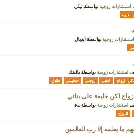
ف
استشارات زوجية
بواسطة
ليلى
الغيره
استشارات زوجية
بواسطة
ابتهال
بى
يف
استشارات زوجية
بواسطة
ياليتك
كل-الزواج
اتقبل
زوجتي
خطيبتي
طلاق
زواج لكن خايفة على بناتي
يف
استشارات زوجية
بواسطة
Rz
الزواج
م ما يعلمه إلا رب العالمين