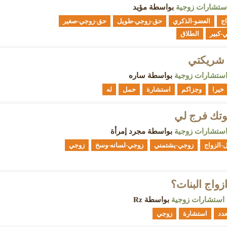
ستشارات زوجية
بواسطة
مؤيد
ج
العضو-الذكري
حق-زوجي-طويل
حق-زوجي-صغير
-كبير
الطلاق
 شريكتي
ستشارات زوجية
بواسطة
ساره
خيرا
وجزاكم
استشارة
حمل
له
موتك فرج لي
ستشارات زوجية
بواسطة
مجرد إمرأة
-الزواج
زوجي-يشتمني
زوجي-لسانه-وسخ
زوجي
واج البنات؟
استشارات زوجية
بواسطة
Rz
عدد
استشارة
زوجي