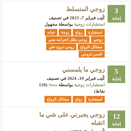
زوجي المتسلط
3
كُتِب
فبراير 7، 2023
في تصنيف
إجابة
استشارات زوجية
بواسطة
مجهول
استشارة
زواج
زوجة
خيانه
زوجي
زوجي-يقلل-احترامه-معي
مشاكل-الزواج
زوجي-تزوج-علي
الحس-لزوجي
زوجي ما يلمسني
5
كُتِب
فبراير 19، 2024
في تصنيف
إجابة
استشارات زوجية
بواسطة
Sasa
(
120
نقاط)
استشارة
زواج
مشاكل-الزواج
زوجي يجبرني على شي ما
12
اتقبله
إجابة