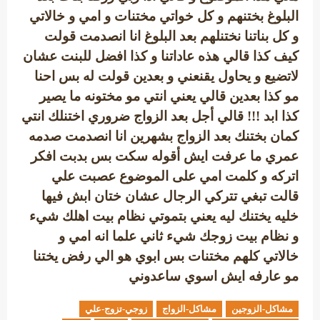
البلوغ بختنهم و كل خواتي مختنات و امي و خالاتي
و كل بناتنا نختنلهم بعد البلوغ انا انصدمت قولت
كيف كذا قالي هذه عاداتنا و كذا افضل للبنت عشان
لاتضيع و يحاول يقنعني و بعدين قولت له بس احنا
مو كذا بعدين قالي يعني انتي مو مختونه ما يصير
كذا ابد !!! قالي أجل بعد الزواج ضروري اختنلك انتي
كمان بختنك بعد الزواج بشهرين انا انصدمت صدمه
عمري ما عرفت ايش أقوله سكت بس بدبت افكر
اتركه و كلمت امي على الموضوع عصبت علي
قالت تبغي تتركي الرجال عشان ختان ابش فيها
خليه يختنك ليه يعني بتموتي نظام بيت اهلك شيء
و نظام بيت زوجك شيء ثاني علما انه امي و
خالاتي كلهم مختنات بس ابوي هو الي رفض يختنا
مو عارفه ايش اسوي ساعدوني
مشاكل-الزوجين
مشاكل-الزواج
زوجي-تزوج-علي