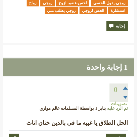
زوجي-يقول-الحسي
لحس-عضو-الزوج
زوجي
زواج
استشارة
الحس-لزوجي
زوجي-يطلب-مني
1
إجابة واحدة
0
تصويتات
تم الرد عليه
يناير 1
بواسطة
المسلمات عالم موازي
الحل الطلاق يا غبيه ما في بالدين ختان اناث