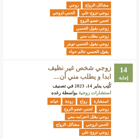
مشاكل-الزواج
زوجي
زوجي-تزوج-علي
الحس-لزوجي
لحس-عضو-الزوج
زوجي-يقول-الحسي
زوجي-يطلب-مني
زوجي-يقول-الحسي-تويتر
يقول-الحسي-عالم-حواء
زوجي شخص غير نظيف
14
ابدا و يطلب مني أن....
إجابة
كُتِب
يناير 14، 2023
في تصنيف
استشارات زوجية
بواسطة
رغده
استشارة
زواج
زوجة
خيانه
زوجي
لحس-عضو-الزوج
زوجي-يقلل-احترامه-معي
الحس-لزوجي
مشاكل-الزواج
زوجي-تزوج-علي