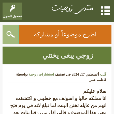
تسجيل الدخول
اطرح موضوعاً أو مشاركة
زوجي يبغى يختني
كُتِب
أغسطس 17، 2024
في تصنيف
استشارات زوجية
بواسطة
فاطمه عمر
سلام عليكم
انا مملكه حاليا و اسولف مع خطيبي و اكتشفت
انهم من عايله تختن البنت لما تبلغ لانه في يوم فتح
معي هذا الموضوع و قالي اذا ربي رزقنا بنات بعد