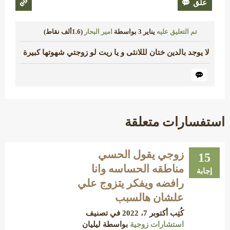
تم التعليق عليه
يناير 3
بواسطة
امير البحار
(
1.6ألف
نقاط)
لا يوجد بالدين ختان لللانثى و يا ريت لو زوجتي شهوتها كبيرة
استفسارات متعلقة
زوجي يقول الحسي
15
مناطقه الحساسه وانا
إجابة
رافضه ويفكر يتزوج علي
علشان هالسبب
كُتِب
أكتوبر 7، 2022
في تصنيف
استشارات زوجية
بواسطة
ليليان