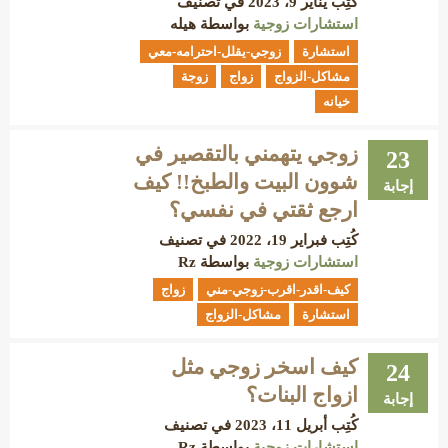
كُتِب
يناير 9، 2023
في تصنيف
استشارات زوجية
بواسطة
هيله
استشارة
زوجي-يقلل-احترامه-معي
مشاكل-الزواج
زواج
زوجة
خيانه
زوجي يتهمني بالتقصير في
23
شوون البيت والطبخ!! كيف
إجابة
ارجع ثقتي في نفسي؟
كُتِب
فبراير 19، 2022
في تصنيف
استشارات زوجية
بواسطة
Rz
كيف-اقدر-اقرب-زوجي-مني
زواج
استشارة
مشاكل-الزواج
كيف اسخر زوجي مثل
24
ازواج البنات؟
إجابة
كُتِب
أبريل 11، 2023
في تصنيف
استشارات زوجية
بواسطة
Rz