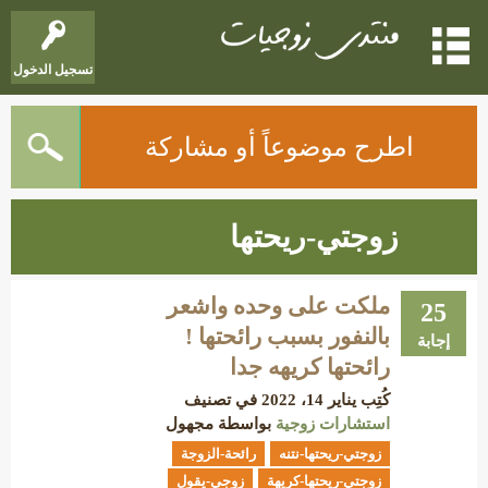
تسجيل الدخول
اطرح موضوعاً أو مشاركة
زوجتي-ريحتها
ملكت على وحده واشعر
25
بالنفور بسبب رائحتها !
إجابة
رائحتها كريهه جدا
كُتِب
يناير 14، 2022
في تصنيف
استشارات زوجية
بواسطة
مجهول
زوجتي-ريحتها-نتنه
رائحة-الزوجة
زوجتي-ريحتها-كريهة
زوجي-يقول