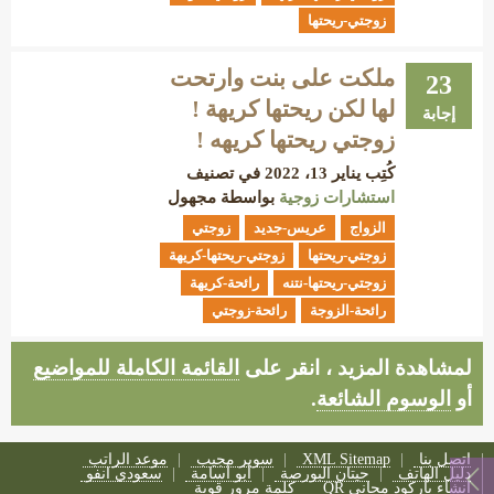
زوجتي-ريحتها
ملكت على بنت وارتحت
23
لها لكن ريحتها كريهة !
إجابة
زوجتي ريحتها كريهه !
كُتِب
يناير 13، 2022
في تصنيف
استشارات زوجية
بواسطة
مجهول
الزواج
عريس-جديد
زوجتي
زوجتي-ريحتها
زوجتي-ريحتها-كريهة
زوجتي-ريحتها-نتنه
رائحة-كريهة
رائحة-الزوجة
رائحة-زوجتي
لمشاهدة المزيد ، انقر على
القائمة الكاملة للمواضيع
أو
الوسوم الشائعة
.
اتصل بنا
XML Sitemap
سوبر مجيب
موعد الراتب
دليل الهاتف
حيتان البورصة
أبو أسامة
سعودي انفو
إنشاء باركود مجاني QR
كلمة مرور قوية