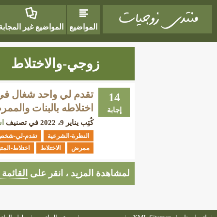
المواضيع
المواضيع غير المجابة
زوجي-والاختلاط
تقدم لي واحد شغال في
14
اختلاطه بالبنات والم
إجابة
كُتِب
يناير 9، 2022
في تصنيف
اس
النظرة-الشرعية
تقدم-لي-شخص
ممرض
الاختلاط
اختلاط-المت
لمشاهدة المزيد ، انقر على
القائمة 