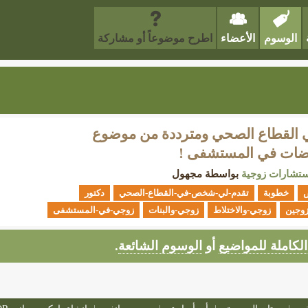
الوسوم
الأعضاء
اطرح موضوعاً أو مشاركة
 القطاع الصحي ومترددة من موضوع
مرضات في المستشفى !
تشارات زوجية
بواسطة
مجهول
خطوبة
تقدم-لي-شخص-في-القطاع-الصحي
دكتور
زوجين
زوجي-والاختلاط
زوجي-والبنات
زوجي-في-المستشفى
الكاملة للمواضيع
أو
الوسوم الشائعة
.