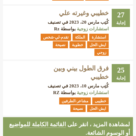
خطيبي وغيرته علي
27
كُتِب
مارس 20، 2023
في تصنيف
إجابة
استشارات زوجية
بواسطة
Rz
استشارة
الملكة
تقدم-لي-شخص
ايش-الحل
خطوبة
نصيحة
زوجي
فرق الطول بيني وبين
25
خطيبي
إجابة
كُتِب
مارس 10، 2023
في تصنيف
استشارات زوجية
بواسطة
RZ
خطيبى
مشاعر-الطرفين
ايش-الحل
نصيحة
لمشاهدة المزيد ، انقر على
القائمة الكاملة للمواضيع
أو
الوسوم الشائعة
.