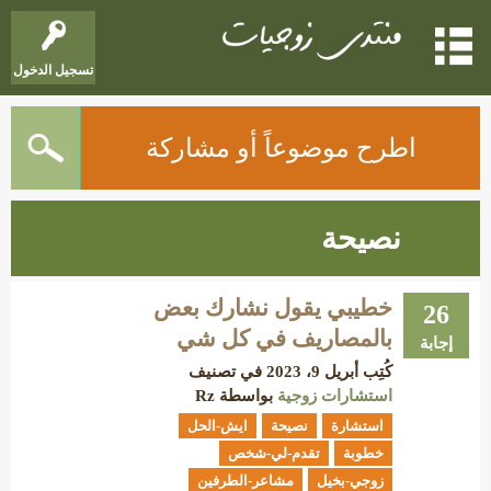
تسجيل الدخول
اطرح موضوعاً أو مشاركة
نصيحة
خطيبي يقول نشارك بعض
26
بالمصاريف في كل شي
إجابة
كُتِب
أبريل 9، 2023
في تصنيف
استشارات زوجية
بواسطة
Rz
استشارة
نصيحة
ايش-الحل
خطوبة
تقدم-لي-شخص
زوجي-بخيل
مشاعر-الطرفين