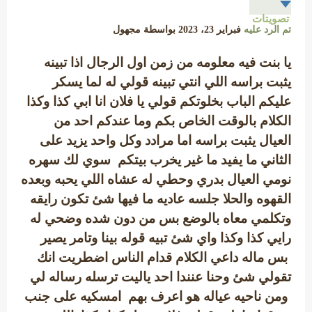
تصويتات
تم الرد عليه
فبراير 23، 2023
بواسطة
مجهول
يا بنت فيه معلومه من زمن اول الرجال اذا تبينه
يثبت براسه اللي انتي تبينه قولي له لما يسكر
عليكم الباب بخلوتكم قولي يا فلان انا ابي كذا وكذا
الكلام بالوقت الخاص بكم وما عندكم احد من
العيال يثبت براسه اما مرادد وكل واحد يزيد على
الثاني ما يفيد ما غير يخرب بيتكم سوي لك سهره
نومي العيال بدري وحطي له عشاه اللي يحبه وبعده
القهوه والحلا جلسه عاديه ما فيها شئ تكون رايقه
وتكلمي معاه بالوضع بس من دون شده وضحي له
رايي كذا وكذا واي شئ تبيه قوله بينا وتامر يصير
بس ماله داعي الكلام قدام الناس اضطريت انك
تقولي شئ وحنا عنندا احد ياليت ترسله رساله لي
ومن ناحيه عياله هو اعرف بهم امسكيه على جنب