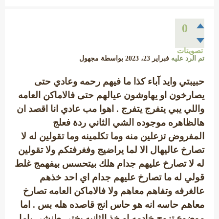
0
تصويتات
تم الرد عليه
فبراير 23، 2023
بواسطة
مجهول
حبيبتي وايد آباء كذا ما فيهم رحمه وعادي حتى
يصارخون او يهاوشون عيالهم حتى فالاماكن العامه
واللي يبي يتفرج يتفرج . اهوا مب عادي انا اقصد ان
هالظاهره موجوده الشي الثاني ردة فعلج
المفروض تزعلين منه وما تكلمينه وما تقولين له لا
تصارخ عاليهال الا لما يراضيج وفغرفتكم ولا تقولين
له لا تصارخ عليهم جدام هلك بيتحسس بيفهمج غلط
قولي له ما تصارخ عليهم جدام اي احد خذهم
عالغرفه وتفاهم معاهم ولا فالاماكن العامه تصارخ
معاهم حاسه انه هو حاس انج قاصده هله بس . اما
موضوع تزوج خادمه او خذ الثانيه يختي طنشي ياما