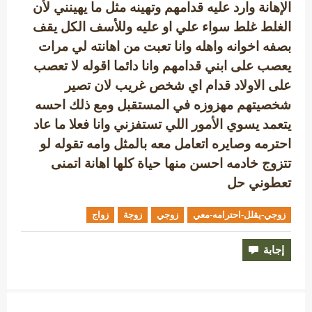
الإهانة وارد عليه قدامهم وتهينه مثل ما يهينني لأن
الغلط غلط سواء علي او عليه وللأسف الكل يقف
بصفه اخوانه واهله وانا تعبت من اهانته لي مرات
يعصب على ابني قدامهم وانا دائما اقوله لا تعصب
على الاولاد قدام اي شخص غريب لان تصير
شخصيتهم مهزوزه في المستقبل ومع ذلك احسه
يتعمد يسوي الأمور اللي تستفزني وانا فعلا ما عاد
احترمه وصايره اتعامل معه بالمثل وامه تقوله لو
تتزوج خادمه احسن منها حياة كلها اهانة اتمنى
تعطوني حل
زوجي-يقلل-احترامه-معي
زوجي
زوجة
زواج