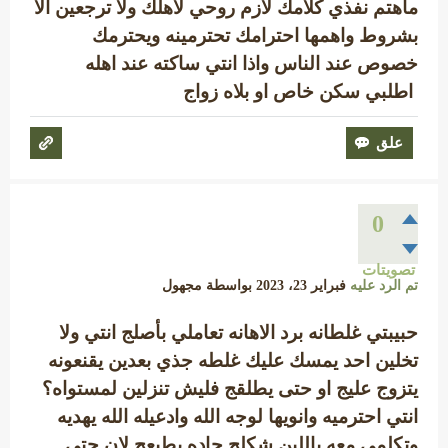
ماهتم نفذي كلامك لازم روحي لاهلك ولا ترجعين الا
بشروط واهمها احترامك تحترمينه ويحترمك
خصوص عند الناس واذا انتي ساكته عند اهله
اطلبي سكن خاص او بلاه زواج
0
تصويتات
تم الرد عليه
فبراير 23، 2023
بواسطة
مجهول
حبيبتي غلطانه برد الاهانه تعاملي بأصلج انتي ولا
تخلين احد يمسك عليك غلطه جذي بعدين يقنعونه
يتزوج عليج او حتى يطلقج فليش تنزلين لمستواه؟
انتي احترميه وانويها لوجه الله وادعيله الله يهديه
وتكلمي معه باللين شكلج حاده بطبعج لان حتى