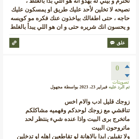
تحترم و بيني له بهدؤ انه هو اللي بدأ بالغلط ،
نصيحه لا تخلين لأحد عليك طريق او يمسكون عليك
حاجه ، حتى اطفالك بياخذون عنك فكره مو كويسه
و يحسون انك شريره حتى و ان هو اللي يبدأ بالغلط
0
تصويتات
تم الرد عليه
فبراير 23، 2023
بواسطة
مجهول
زوجك قليل ادب والام اخس
تناقشي مع زوجك لوحدكم وفهميه مشاكلكم
ماتخرج برى البيت واذا عنده شيء ينتظر لحد
ماتروحون البيت
ولا تقبلين ابدا بالاهانة لو تقاطعين اهله او تدخلين