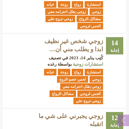
استشارة
زواج
زوجة
خيانه
زوجي
زوجي-يقلل-احترامه-معي
مشاكل-الزواج
زوجي-تزوج-علي
الحس-لزوجي
زوجي شخص غير نظيف
14
ابدا و يطلب مني أن....
إجابة
كُتِب
يناير 14، 2023
في تصنيف
استشارات زوجية
بواسطة
رغده
استشارة
زواج
زوجة
خيانه
زوجي
لحس-عضو-الزوج
زوجي-يقلل-احترامه-معي
الحس-لزوجي
مشاكل-الزواج
زوجي-تزوج-علي
زوجي يجبرني على شي ما
12
اتقبله
إجابة