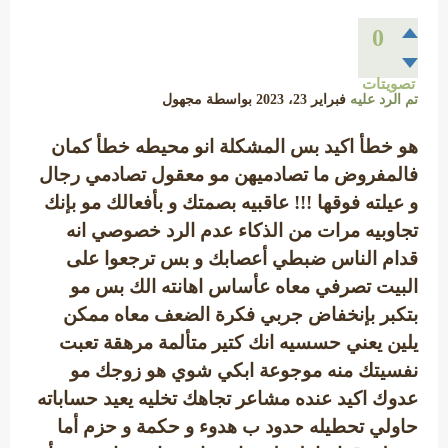
0
تصويتات
تم الرد عليه
فبراير 23، 2023
بواسطة
مجهول
هو خطأ اكيد بس المشكلة انو محيطه خطأ كمان
فالمفروض ما تصادميهن مو معقول تصادمي رجال
و عيلته فوقها !!! عاقبيه بصمتك و بأفعالك مو بإنك
تجاوبيه مرات من الذكاء عدم الرد خصوصي انه
قدام الناس ضبطي أعصابك و بس ترجعوا على
البيت تصرفي معاه عأساس اهانته الك بس مو
بتكبر بإنخفاض جربي فكرة الضعف معاه ممكن
يلين يعني حسسيه انك كتير متألمة مرهقة تعبت
نفسيتك منه موجوعة ابكي شوي هو زوجك مو
عدوك اكيد عنده مشاعر تجاهك تخليه يعيد حساباته
حاولي تحطيله حدود ب هدوء و حكمة و حزم أما