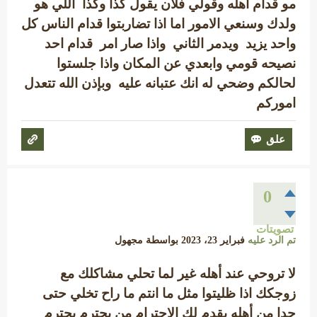
مو قدام اهله وقولي فلان يقول كذا وكذا اللي هو
ولدك وسنعي الامور اما اذا تضاربتوا قدام الناس كل
واحد يزيد ويدمر الثاني واذا صار امر قدام احد
نصيحه قومي وابعدي عن المكان واذا جلستوا
لحالكم وضحي له انك عتبانه عليه وبإذن الله تتعدل
اموركم
0
تصويتات
تم الرد عليه
فبراير 23، 2023
بواسطة
مجهول
لا تروحي عند أهله غير لما تحلي مشاكلك مع
زوجكك اذا ظليتوا مثل ما انتم ما راح تخلي حتى
حدا من أهله يقدم لك الاحترام من يحترم يحترم