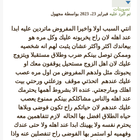
تصويتات
تم الرد عليه
فبراير 23، 2023
بواسطة
مجهول
انتي السبب اولا واخيرا المفروض ماتردين عليه ابدا
عند اهله لان راح يخربونه عليك وكل مره هو
بيعاندك اكثر واكثر عشان يثبت لهم انه شخصيه
وممكن توصل بينكم ضرب وطلاق مستقبلا ويتزوج
عليك لان اهل الزوج مستحيل يوقفون معك او
يحبونك مثل ولدهم المفروض من اول مره عصب
عليك عندهم اتحذتي موقف وزعلتي ورحتي بيت
اهلك ومارجعتي. عنده الا بشروط أهمها يحترمك
عند اهله والناس مشاكلكم بينكم ممنوع يعصب
عليك عندهم لان حياتكم راح تكون فوضى وبلاها
حياه الطلاق افضل بها الحاله لازم تتفاهمين معه
يحترم نفسه ولا يهينك ابدا عند اهله ولا حتى عندك
وفهميه لو استمر بها الفوضى راح تنفصلين عنه واذا