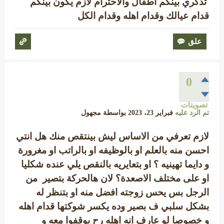
تذكري بينكم اطفال والاحترام لازم يكون بينكم
قدام عيالك وقدام اهله وقدام الكل
0
تصويتات
تم الرد عليه
فبراير 23، 2023
بواسطة
مجهول
لازم تعرفي من الاساس ليش بينتقص منك هل انتي
احسن منه بالعلم او بالوظيفه او بالراتب او مغرورة
و دايما تهينيه ؟ او بتعايريه بالنقص يلي عنده شكليا
او على مختلف الاصعدة؟ لان هالحركة بتصير من
الرجل بس يحس زوجته افضل منه او بتنظر له
بشكل سلبي ف بصير وده يكسر شوكتها قدام اهله
و خصوصا لو عارف انه اهله رح يوقفوا معه و