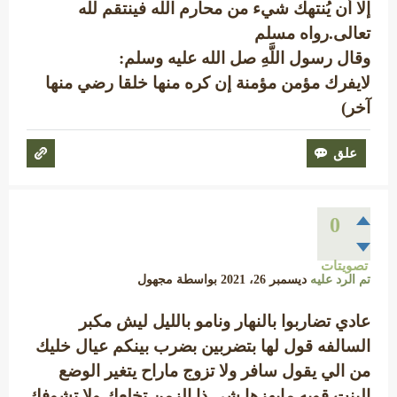
إلا أن يُنتهك شيء من محارم الله فينتقم لله
تعالى.رواه مسلم
وقال رسول اللَّهِ صل الله عليه وسلم:
لايفرك مؤمن مؤمنة إن كره منها خلقا رضي منها
آخر)
0
تصويتات
تم الرد عليه
ديسمبر 26، 2021
بواسطة
مجهول
عادي تضاربوا بالنهار ونامو بالليل ليش مكبر
السالفه قول لها بتضربين بضرب بينكم عيال خليك
من الي يقول سافر ولا تزوج ماراح يتغير الوضع
البنت قويه مايهزها شي ذا الزمن تخلعك ولا تشوفك