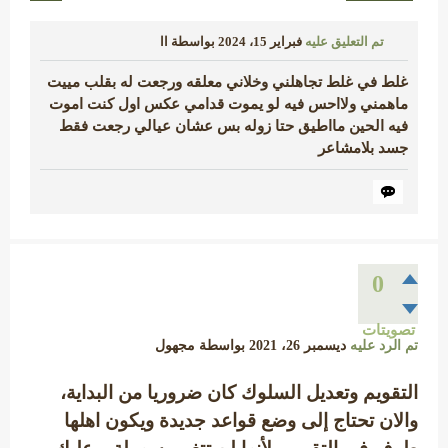
تم التعليق عليه
فبراير 15، 2024
بواسطة
اا
غلط في غلط تجاهلني وخلاني معلقه ورجعت له بقلب مييت
ماهمني ولااحس فيه لو يموت قدامي عكس اول كنت اموت
فيه الحين مااطيق حتا زوله بس عشان عيالي رجعت فقط
جسد بلامشاعر
0
تصويتات
تم الرد عليه
ديسمبر 26، 2021
بواسطة
مجهول
التقويم وتعديل السلوك كان ضروريا من البداية،
والان تحتاج إلى وضع قواعد جديدة ويكون اهلها