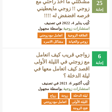
مشكلتي ما اخذ راحتي مع
25
زوجي !! زوجي مايعطيني
إجابة
فرصه افضفض له !!!!
كُتِب
يناير 4، 2022
في تصنيف
استشارات زوجية
بواسطة
مجهول
العلاقة-الزوجية
اتعامل-مع-زوجتي
زوجي-والخيانة
مشاكل-الاسره
زواجي قريب كيف اتعامل
6
مع زوجتي في الليلة الأولى
إجابة
اقصد كيف اتعامل معها في
ليلة الدخلة ؟
كُتِب
أكتوبر 6، 2021
في تصنيف
استشارات زوجية
بواسطة
مجهول
ليلة-الدخلة
زوجة
زواج
الليلة-الأولى
اتعامل-مع-زوجتي
فتح-الزوجة