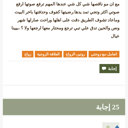
مع ان مو ناقصها شي كل شي عندها المهم ترفع صوتها ارفع 
صوتي اكثر وتجي تمد يدها.رضيتها كفوف وحذفتها باخر البيت 
وماعاد تشوف الطريق دقت على اهلها وراحت صارلها شهر 
ونص والحين تدق علي تبي ترجع ومحتار معها ارجعها ولا ؟ ،بيينا 
عيال
اتعامل-مع-زوجتي
روتين-الزواج
العلاقة-الزوجية
زواج
25
إجابة
0