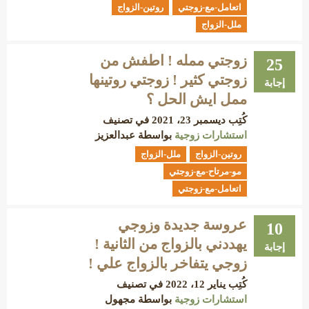
اتعامل-مع-زوجتي
روتين-الزواج
ملل-الزواج
زوجتي ممله ! اطفش من
25
زوجتي كثير ! زوجتي روتينها
إجابة
ممل ايش الحل ؟
كُتِب
ديسمبر 23، 2021
في تصنيف
استشارات زوجية
بواسطة
عبدالعزيز
روتين-الزواج
ملل-الزواج
مو-مرتاح-مع-زوجتي
اتعامل-مع-زوجتي
عروسة جديدة وزوجي
10
يهددني بالزواج من الثانية !
إجابة
زوجي يتفاخر بالزواج علي !
كُتِب
يناير 12، 2022
في تصنيف
استشارات زوجية
بواسطة
مجهول