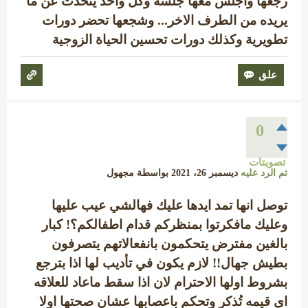
رجعها واجلس معها جلسة وكل واحد يتحدث عن ما
يريده من الطرف الاخر... وشجعها تحضر دورات
تطويرية وكذلك دورات تحسين الحياة الزوجية
0
تصويتات
تم الرد عليه
ديسمبر 26، 2021
بواسطة
مجهول
توصل انها تمد ايدها عليك فهالشي عيب عليها
وعليك مافكرتوا بمنظركم قدام اطفالكم؟! كبار
بالغين مفترض يتحكمون بانفعالاتهم يتصرفون
بطيش جهال!! لازم يكون في تأديب لها اذا بترجع
بشروط اولها الاحترام لان اذا سقط ماعاد للعلاقه
اي قيمه تُذكر وتحكم باعصابها عشان صحتها اولا