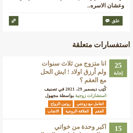
وعشان الاسره..
استفسارات متعلقة
انا متزوج من ثلاث سنوات
25
ولم أرزق اولاد ! ايش الحل
إجابة
مع العقم ؟
كُتِب
ديسمبر 29، 2021
في تصنيف
استشارات زوجية
بواسطة
مجهول
اتعامل-مع-زوجتي
روتين-الزواج
العقم
العلاقة-الزوجية
الانجاب
اكبر وحدة من خواتي
15