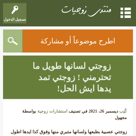
تسجيل الدخول
اطرح موضوعاً أو مشاركة
زوجتي لسانها طويل ما
تحترمني ! زوجتي تمد
يدها ايش الحل!
كُتِب
ديسمبر 26، 2021
في تصنيف
استشارات زوجية
بواسطة
مجهول
زوجتي عصبية بطبعها ولسانها متبري منها وفوق كذا ايدها اطول 