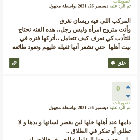
تصويتات
تم الرد عليه
ديسمبر 26، 2021
بواسطة
مجهول
المركب اللي فيه ريسان تغرق
وأنت متزوج امرأه وليس رجل،، هذه الفئه تحتاج
للتأدب كي تعرف كيف تتعامل ،،أتركها فتره في
بيت أهلها حتي تشعر أنها ثقيله عليهم وتعود طائعه
0
تصويتات
تم الرد عليه
ديسمبر 26، 2021
بواسطة
مجهول
دامها عند أهلها خلها لين يقصر لسانها و يدها و لا
تطلق أو تفكر في الطلاق ..
ولو رجعت حط النقاط ع الحروف فالاحترام