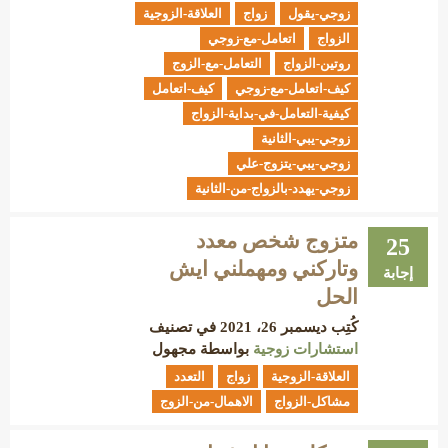
زوجي-يقول
زواج
العلاقة-الزوجية
الزواج
اتعامل-مع-زوجي
روتين-الزواج
التعامل-مع-الزوج
كيف-اتعامل-مع-زوجي
كيف-اتعامل
كيفية-التعامل-في-بداية-الزواج
زوجي-يبي-الثانية
زوجي-يبي-يتزوج-علي
زوجي-يهدد-بالزواج-من-الثانية
متزوج شخص معدد
25
وتاركني ومهملني ايش
إجابة
الحل
كُتِب
ديسمبر 26، 2021
في تصنيف
استشارات زوجية
بواسطة
مجهول
العلاقة-الزوجية
زواج
التعدد
مشاكل-الزواج
الاهمال-من-الزوج