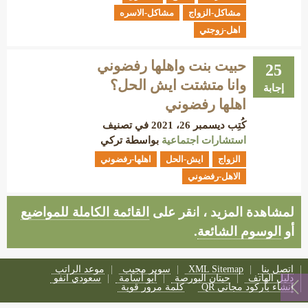
مشاكل-الزواج
مشاكل-الاسره
اهل-زوجتي
حبيت بنت واهلها رفضوني
25
وانا متشتت ايش الحل؟
إجابة
اهلها رفضوني
كُتِب
ديسمبر 26، 2021
في تصنيف
استشارات اجتماعية
بواسطة
تركي
الزواج
ايش-الحل
اهلها-رفضوني
الاهل-رفضوني
لمشاهدة المزيد ، انقر على
القائمة الكاملة للمواضيع
أو
الوسوم الشائعة
.
اتصل بنا
XML Sitemap
سوبر مجيب
موعد الراتب
دليل الهاتف
حيتان البورصة
أبو أسامة
سعودي انفو
إنشاء باركود مجاني QR
كلمة مرور قوية