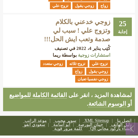
زواج
زوجي-يقول
تزوج-علي
زوجي خدعني بالكلام
25
وتزوج علي ! سبب لي
إجابة
صدمة وتعب ايش الحل!!!
كُتِب
يناير 4، 2022
في تصنيف
استشارات زوجية
بواسطة
ريما
تزوج-علي
تزوج-ثلاثه
زوجي-متعدد
زوجي-يقول
زواج
زوجي-نفسيا-تعبان
لمشاهدة المزيد ، انقر على
القائمة الكاملة للمواضيع
أو
الوسوم الشائعة
.
اتصل بنا
XML Sitemap
سوبر مجيب
موعد الراتب
دليل الهاتف
حيتان البورصة
أبو أسامة
سعودي انفو
إنشاء باركود مجاني QR
كلمة مرور قوية