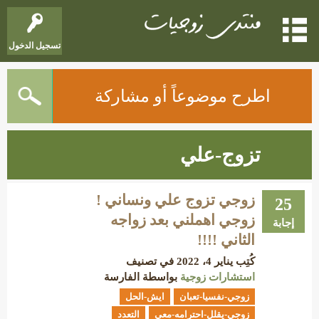
تسجيل الدخول
اطرح موضوعاً أو مشاركة
تزوج-علي
زوجي تزوج علي ونساني !
25
زوجي اهملني بعد زواجه
إجابة
الثاني !!!!
كُتِب
يناير 4، 2022
في تصنيف
استشارات زوجية
بواسطة
الفارسة
زوجي-نفسيا-تعبان
ايش-الحل
زوجي-يقلل-احترامه-معي
التعدد