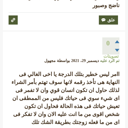
ناضج وصبور
0
تصويتات
تم الرد عليه
ديسمبر 29، 2021
بواسطة
مجهول
اامر ليس خطير بتلك الدرجة يا اخى الغالي فى
النهاية هى تأخذ رقمه لانها سوف تهتم بأمر الشراء
لذلك حاول ان تكون انسان قوي وان لا تفمر فى
اى شيء سوي فى حياتك فليس من الممطقى ان
تعيش حياتك فى هذه الحالة فحاول ان تكون
شخص اقوى من ما انت عليه الان وان لا تفكر فى
اى من ما فعله زوجتك بطريقة الشك تلك