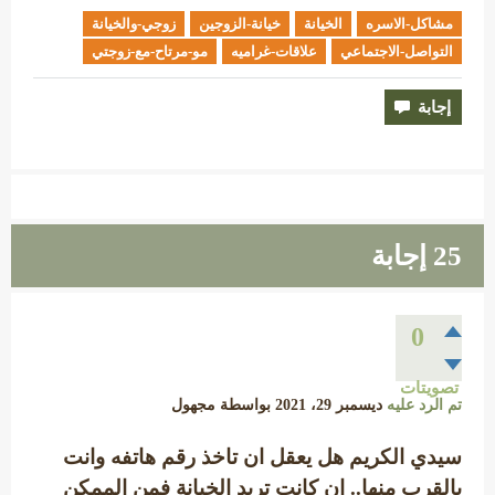
مشاكل-الاسره
الخيانة
خيانة-الزوجين
زوجي-والخيانة
التواصل-الاجتماعي
علاقات-غراميه
مو-مرتاح-مع-زوجتي
25
إجابة
0
تصويتات
تم الرد عليه
ديسمبر 29، 2021
بواسطة
مجهول
سيدي الكريم هل يعقل ان تاخذ رقم هاتفه وانت
بالقرب منها.. ان كانت تريد الخيانة فمن الممكن