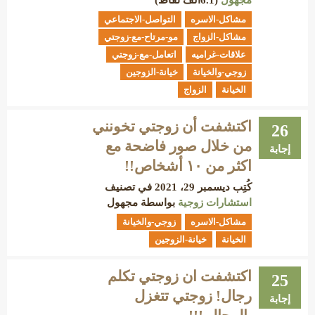
مجهول
(
6.1ألف
نقاط)
مشاكل-الاسره
التواصل-الاجتماعي
مشاكل-الزواج
مو-مرتاح-مع-زوجتي
علاقات-غراميه
اتعامل-مع-زوجتي
زوجي-والخيانة
خيانة-الزوجين
الخيانة
الزواج
اكتشفت أن زوجتي تخونني
26
من خلال صور فاضحة مع
إجابة
اكثر من ١٠ أشخاص!!
كُتِب
ديسمبر 29، 2021
في تصنيف
استشارات زوجية
بواسطة
مجهول
مشاكل-الاسره
زوجي-والخيانة
الخيانة
خيانة-الزوجين
اكتشفت ان زوجتي تكلم
25
رجال! زوجتي تتغزل
إجابة