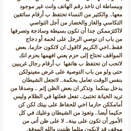
وببساطة ان تاخذ رقم الهاتف وانت غير موجود
معها.. والكثير من النساء تحتفظ ب أرقام سائقين
التكاسي والغاز والخضار من أجل التواصي
لااكثرَممكن جدا أن تكون بسيطة وساذجة وتصرفها
من باب ان توصي الرجل على لحمة أو دجاج
فقط..اخي الكريم لااقول ان لاتكون حازما، بعض
المواقف تحتاج إلى حزم يعني افهمها بحزم انك
لاتحب ان تحتفظ ب هاتفها ب أرقام رجال غريبين
حتى ولو من باب التوصية على غرض معينولكن
بنفس الوقت تعامل بحكمة.. لاتجعل الشيطان
يدخل بينكما وتذكر ان بعض الظن إثم .. وصدقا من
تريد الخيانة تختبئ.. تفعل فعلتها في الظلام وليس
أمامككن حازما اخي للحفاظ على بيتك لكن كن
حكيما أيضا.. وتعوذ من الشيطان وعليك في كل
الأمور أن تكون على بينة.. لا على ظن أتى من
موقف قد لايكون مثلما ظننت والله الموفق