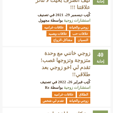
كيف أتصرف بحيث لا تتأثر
إجابة
علاقتنا !!!
كُتِب
ديسمبر 29، 2021
في تصنيف
استشارات زوجية
بواسطة
مجهول
زوجي-والخيانة
علاقات-غراميه
علاقات-حب
علاقات-وهميه
النسيان
مشاكل-الزواج
زوجي خانني مع وحدة
40
متزوجة وتزوجها غصب!
إجابة
تقدم لي اخو زوجي بعد
طلاقي!!
كُتِب
فبراير 26، 2022
في تصنيف
استشارات زوجية
بواسطة
Rz
الطلاق
علاقات-غراميه
زوجي-والخيانة
تقدم-لي-شخص