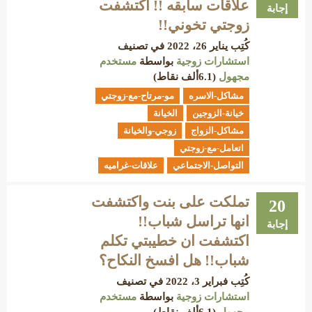
علاقات سابقه !! اكتشفت
إجابة
زوجتي تخوني!!
كُتِب
يناير 26، 2022
في تصنيف
استشارات زوجية
بواسطة
مستخدم
مجهول
(
6.1ألف
نقاط)
مشاكل-الاسره
مو-مرتاح-مع-زوجتي
خيانة-الزوجين
الخيانة
مشاكل-الزواج
زوجي-والخيانة
اتعامل-مع-زوجتي
التواصل-الاجتماعي
علاقات-غراميه
تملكت على بنت واكتشفت
20
انها تراسل شباب!!
إجابة
اكتشفت ان خطيبتي تكلم
شباب!! هل افسخ النكاح؟
كُتِب
فبراير 3، 2022
في تصنيف
استشارات زوجية
بواسطة
مستخدم