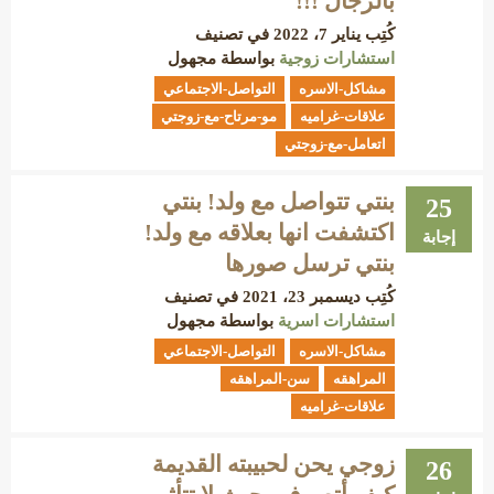
بالرجال !!!
كُتِب
يناير 7، 2022
في تصنيف
استشارات زوجية
بواسطة
مجهول
مشاكل-الاسره
التواصل-الاجتماعي
علاقات-غراميه
مو-مرتاح-مع-زوجتي
اتعامل-مع-زوجتي
بنتي تتواصل مع ولد! بنتي
25
اكتشفت انها بعلاقه مع ولد!
إجابة
بنتي ترسل صورها
كُتِب
ديسمبر 23، 2021
في تصنيف
استشارات اسرية
بواسطة
مجهول
مشاكل-الاسره
التواصل-الاجتماعي
المراهقه
سن-المراهقه
علاقات-غراميه
زوجي يحن لحبيبته القديمة
26