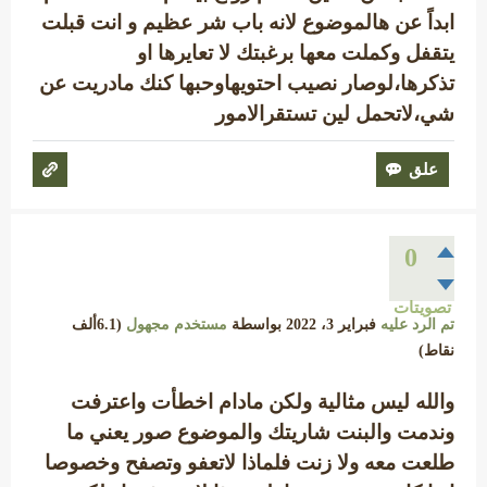
ابداً عن هالموضوع لانه باب شر عظيم و انت قبلت
يتقفل وكملت معها برغبتك لا تعايرها او
تذكرها،لوصار نصيب احتويهاوحبها كنك مادريت عن
شي،لاتحمل لين تستقرالامور
0
تصويتات
تم الرد عليه
فبراير 3، 2022
بواسطة
مستخدم مجهول
(
6.1ألف
نقاط)
والله ليس مثالية ولكن مادام اخطأت واعترفت
وندمت والبنت شاريتك والموضوع صور يعني ما
طلعت معه ولا زنت فلماذا لاتعفو وتصفح وخصوصا