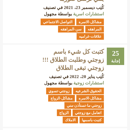
كُتِب
ديسمبر 23، 2021
في تصنيف
استشارات اسرية
بواسطة
مجهول
مشاكل-الاسره
التواصل-الاجتماعي
المراهقه
سن-المراهقه
علاقات-غراميه
كتبت كل شيء باسم
25
زوجتي وطلبت الطلاق !!!
إجابة
زوجتي تبغى الطلاق
كُتِب
يناير 20، 2022
في تصنيف
استشارات زوجية
بواسطة
مجهول
الحقوق-الشرعيه
زوجتي-تسوي
مشاكل-الاسره
مشاكل-الزواج
زوجتي-ما-تستأذن-مني
اتعامل-مع-زوجتي
الزواج
كتبت-باسمها
الاملاك