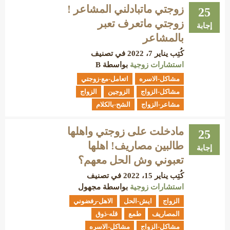
زوجتي ماتبادلني المشاعر !
25
زوجتي ماتعرف تعبر
إجابة
بالمشاعر
كُتِب
يناير 7، 2022
في تصنيف
استشارات زوجية
بواسطة
B
مشاكل-الاسره
اتعامل-مع-زوجتي
مشاكل-الزواج
الزوجين
الزواج
مشاعر-الزواج
الشح-بالكلام
مادخلت على زوجتي واهلها
25
طالبين مصاريف! اهلها
إجابة
تعبوني وش الحل معهم؟
كُتِب
يناير 15، 2022
في تصنيف
استشارات زوجية
بواسطة
مجهول
الزواج
ايش-الحل
الاهل-رفضوني
المصاريف
طمع
قله-ذوق
مشاكل-الزواج
مشاكل-الاسره