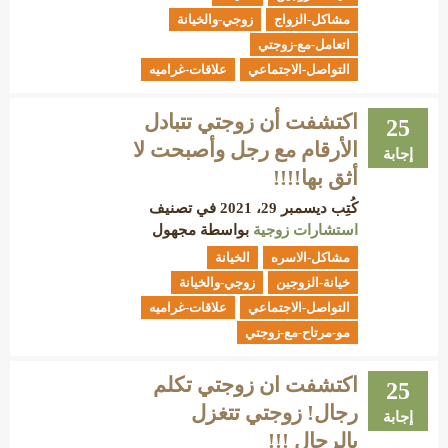
مشاكل-الزواج
زوجي-والخيانة
اتعامل-مع-زوجتي
التواصل-الاجتماعي
علاقات-غراميه
اكتشفت أن زوجتي تتبادل
25
الأرقام مع رجل وأصبحت لا
إجابة
أثق بها!!!!
كُتِب
ديسمبر 29، 2021
في تصنيف
استشارات زوجية
بواسطة
مجهول
مشاكل-الاسره
الخيانة
خيانة-الزوجين
زوجي-والخيانة
التواصل-الاجتماعي
علاقات-غراميه
مو-مرتاح-مع-زوجتي
اكتشفت ان زوجتي تكلم
25
رجال! زوجتي تتغزل
إجابة
بالرجال !!!