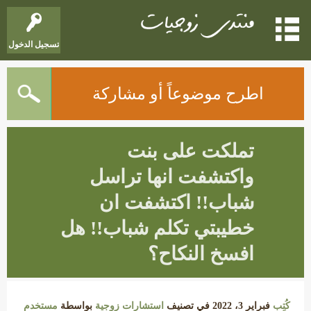
تسجيل الدخول
اطرح موضوعاً أو مشاركة
تملكت على بنت
واكتشفت انها تراسل
شباب!! اكتشفت ان
خطيبتي تكلم شباب!! هل
افسخ النكاح؟
كُتِب
فبراير 3، 2022
في تصنيف
استشارات زوجية
بواسطة
مستخدم