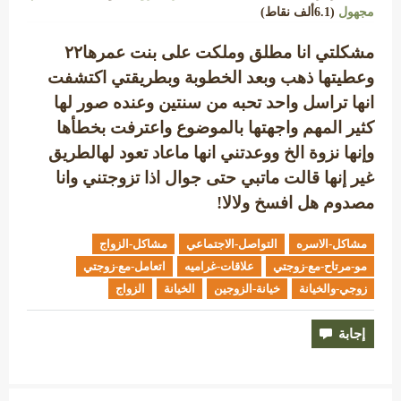
مجهول
(
6.1ألف
نقاط)
مشكلتي انا مطلق وملكت على بنت عمرها٢٢
وعطيتها ذهب وبعد الخطوبة وبطريقتي اكتشفت
انها تراسل واحد تحبه من سنتين وعنده صور لها
كثير المهم واجهتها بالموضوع واعترفت بخطأها
وإنها نزوة الخ ووعدتني انها ماعاد تعود لهالطريق
غير إنها قالت ماتبي حتى جوال اذا تزوجتني وانا
مصدوم هل افسخ ولالا!
مشاكل-الاسره
التواصل-الاجتماعي
مشاكل-الزواج
مو-مرتاح-مع-زوجتي
علاقات-غراميه
اتعامل-مع-زوجتي
زوجي-والخيانة
خيانة-الزوجين
الخيانة
الزواج