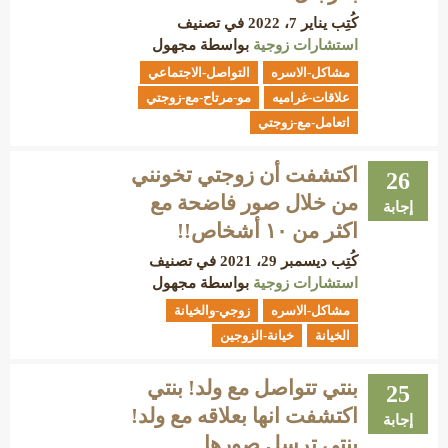
كُتِب
يناير 7، 2022
في تصنيف
استشارات زوجية
بواسطة
مجهول
مشاكل-الاسره
التواصل-الاجتماعي
علاقات-غراميه
مو-مرتاح-مع-زوجتي
اتعامل-مع-زوجتي
اكتشفت أن زوجتي تخونني
26
من خلال صور فاضحة مع
إجابة
اكثر من ١٠ أشخاص!!
كُتِب
ديسمبر 29، 2021
في تصنيف
استشارات زوجية
بواسطة
مجهول
مشاكل-الاسره
زوجي-والخيانة
الخيانة
خيانة-الزوجين
بنتي تتواصل مع ولد! بنتي
25
اكتشفت انها بعلاقه مع ولد!
إجابة
بنتي ترسل صورها