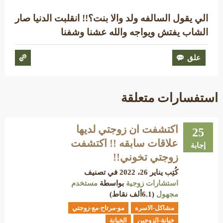
الي يقول السالفه ولد والا بنت؟!! انقلبت الدنيا صار
الشاب يفتش ويواجه والله عشنا وشفنا
استفسارات متعلقة
اكتشفت ان زوجتي لديها
25
علاقات سابقه !! اكتشفت
إجابة
زوجتي تخوني!!
كُتِب
يناير 26، 2022
في تصنيف
استشارات زوجية
بواسطة
مستخدم
مجهول
(
6.1ألف
نقاط)
مشاكل-الاسره
مو-مرتاح-مع-زوجتي
خيانة-الزوجين
الخيانة