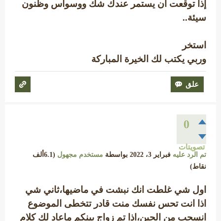
إذا توقعت ان يستمر عندك شك ووسواس وظنون
سيئة..
استخر
وربي يكتب لك الخيرة المباركة
0
تصويتات
تم الرد عليه
فبراير 3، 2022
بواسطة
مستخدم مجهول
(
6.1ألف
نقاط)
اول شي غلطت انك نبشت في ماضيها،ثاني شي
اذا انت تحس نفسك منت قادر تتخطى الموضوع
انسحب من الحين،اذا تم زواج بينكم ماعاد لك كلام