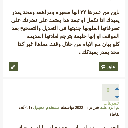
باين من عمرها ٢٢ انها صغيره ومراهقه ومحد يقدر
يفيدك اذا تكمل او تبعد هذا يعتمد على نضرتك على
تصرفاتها اسلوبها جديتها في التعديل والتصحيح بعد
الموقف او إنها حليمة بترجع لعادتها القديمه
كلو يبان مع الايام من خلال وقتك معاهاا غير كذا
مخد يقدر يفيدكك.،
0
تصويتات
تم الرد عليه
فبراير 3، 2022
بواسطة
مستخدم مجهول
(
6.1ألف
نقاط)
الحق على نفسك واسترجع ذهبك والله يعوضك