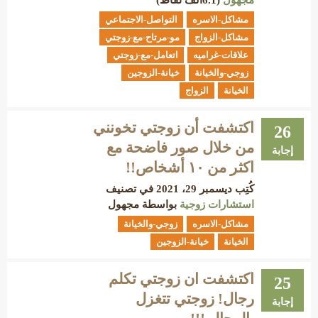
مجهول
(
6.1ألف
نقاط)
مشاكل-الاسره
التواصل-الاجتماعي
مشاكل-الزواج
مو-مرتاح-مع-زوجتي
علاقات-غراميه
اتعامل-مع-زوجتي
زوجي-والخيانة
خيانة-الزوجين
الخيانة
الزواج
اكتشفت أن زوجتي تخونني
26
من خلال صور فاضحة مع
إجابة
اكثر من ١٠ أشخاص!!
كُتِب
ديسمبر 29، 2021
في تصنيف
استشارات زوجية
بواسطة
مجهول
مشاكل-الاسره
زوجي-والخيانة
الخيانة
خيانة-الزوجين
اكتشفت ان زوجتي تكلم
25
رجال! زوجتي تتغزل
إجابة