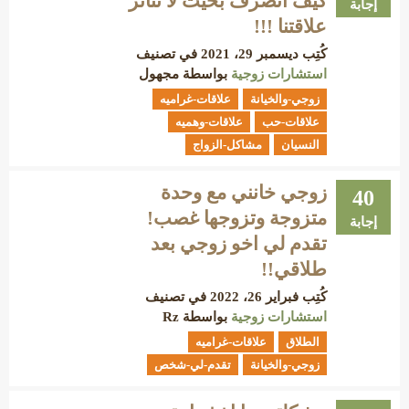
كيف أتصرف بحيث لا تتأثر
إجابة
علاقتنا !!!
كُتِب
ديسمبر 29، 2021
في تصنيف
استشارات زوجية
بواسطة
مجهول
زوجي-والخيانة
علاقات-غراميه
علاقات-حب
علاقات-وهميه
النسيان
مشاكل-الزواج
زوجي خانني مع وحدة
40
متزوجة وتزوجها غصب!
إجابة
تقدم لي اخو زوجي بعد
طلاقي!!
كُتِب
فبراير 26، 2022
في تصنيف
استشارات زوجية
بواسطة
Rz
الطلاق
علاقات-غراميه
زوجي-والخيانة
تقدم-لي-شخص