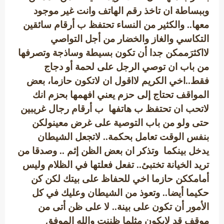
وببساطة ان تاخذ رقم الهاتف وانت غير موجود
معها.. والكثير من النساء تحتفظ ب أرقام سائقين
التكاسي والغاز والخضار من أجل التواصي
لااكثرَممكن جدا أن تكون بسيطة وساذجة وتصرفها
من باب ان توصي الرجل على لحمة أو دجاج
فقط..اخي الكريم لااقول ان لاتكون حازما، بعض
المواقف تحتاج إلى حزم يعني افهمها بحزم انك
لاتحب ان تحتفظ ب هاتفها ب أرقام رجال غريبين
حتى ولو من باب التوصية على غرض معينولكن
بنفس الوقت تعامل بحكمة.. لاتجعل الشيطان
يدخل بينكما وتذكر ان بعض الظن إثم .. وصدقا من
تريد الخيانة تختبئ.. تفعل فعلتها في الظلام وليس
أمامككن حازما اخي للحفاظ على بيتك لكن كن
حكيما أيضا.. وتعوذ من الشيطان وعليك في كل
الأمور أن تكون على بينة.. لا على ظن أتى من
موقف قد لايكون مثلما ظننت والله الموفق