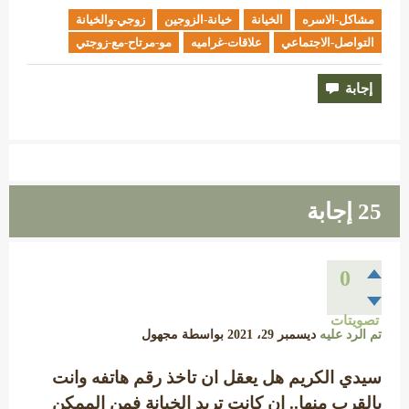
مشاكل-الاسره
الخيانة
خيانة-الزوجين
زوجي-والخيانة
التواصل-الاجتماعي
علاقات-غراميه
مو-مرتاح-مع-زوجتي
25
إجابة
0
تصويتات
تم الرد عليه
ديسمبر 29، 2021
بواسطة
مجهول
سيدي الكريم هل يعقل ان تاخذ رقم هاتفه وانت
بالقرب منها.. ان كانت تريد الخيانة فمن الممكن