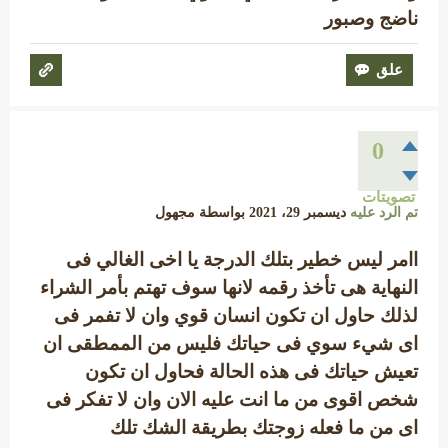
ناضج وصبور
0
تصويتات
تم الرد عليه
ديسمبر 29، 2021
بواسطة
مجهول
اامر ليس خطير بتلك الدرجة يا اخى الغالي فى
النهاية هى تأخذ رقمه لانها سوف تهتم بأمر الشراء
لذلك حاول ان تكون انسان قوي وان لا تفمر فى
اى شيء سوي فى حياتك فليس من الممطقى ان
تعيش حياتك فى هذه الحالة فحاول ان تكون
شخص اقوى من ما انت عليه الان وان لا تفكر فى
اى من ما فعله زوجتك بطريقة الشك تلك