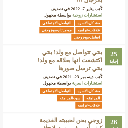
بالرجال !!!
كُتِب
يناير 7، 2022
في تصنيف
استشارات زوجية
بواسطة
مجهول
مشاكل-الاسره
التواصل-الاجتماعي
علاقات-غراميه
مو-مرتاح-مع-زوجتي
اتعامل-مع-زوجتي
بنتي تتواصل مع ولد! بنتي
25
اكتشفت انها بعلاقه مع ولد!
إجابة
بنتي ترسل صورها
كُتِب
ديسمبر 23، 2021
في تصنيف
استشارات اسرية
بواسطة
مجهول
مشاكل-الاسره
التواصل-الاجتماعي
المراهقه
سن-المراهقه
علاقات-غراميه
زوجي يحن لحبيبته القديمة
26