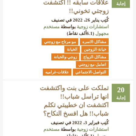
علاقات سابقه !! اكتشفت
إجابة
زوجتي تخوني!!
كُتِب
يناير 26، 2022
في تصنيف
استشارات زوجية
بواسطة
مستخدم
مجهول
(
6.1ألف
نقاط)
مشاكل-الاسره
مو-مرتاح-مع-زوجتي
خيانة-الزوجين
الخيانة
مشاكل-الزواج
زوجي-والخيانة
اتعامل-مع-زوجتي
التواصل-الاجتماعي
علاقات-غراميه
تملكت على بنت واكتشفت
20
انها تراسل شباب!!
إجابة
اكتشفت ان خطيبتي تكلم
شباب!! هل افسخ النكاح؟
كُتِب
فبراير 3، 2022
في تصنيف
استشارات زوجية
بواسطة
مستخدم