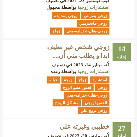
كُتِب
ديسمبر 23، 2021
في تصنيف
استشارات زوجية
بواسطة
مجهول
زوجي-يضربني
زوجي-يمد-يده
زوجي-مايحترمني
زوجي-يقلل-احترامه-معي
زواج
زوجي شخص غير نظيف
14
ابدا و يطلب مني أن....
إجابة
كُتِب
يناير 14، 2023
في تصنيف
استشارات زوجية
بواسطة
رغده
استشارة
زواج
زوجة
خيانه
زوجي
لحس-عضو-الزوج
زوجي-يقلل-احترامه-معي
الحس-لزوجي
مشاكل-الزواج
زوجي-تزوج-علي
خطيبي وغيرته علي
27
كُتِب
مارس 20، 2023
في تصنيف
إجابة