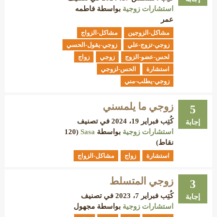
استشارات زوجية
بواسطة
فاطمه
عمر
مشاكل-الزوجين
مشاكل-الزواج
زوجي-تزوج-علي
زوجي-يقول-الحسي
لحس-عضو-الزوج
زوجي
زواج
استشارة
الحس-لزوجي
زوجي-يطلب-مني
زوجي ما يلمسني
5
كُتِب
فبراير 19، 2024
في تصنيف
إجابة
استشارات زوجية
بواسطة
Sasa
(
120
نقاط)
استشارة
زواج
مشاكل-الزواج
زوجي المتسلط
3
كُتِب
فبراير 7، 2023
في تصنيف
إجابة
استشارات زوجية
بواسطة
مجهول