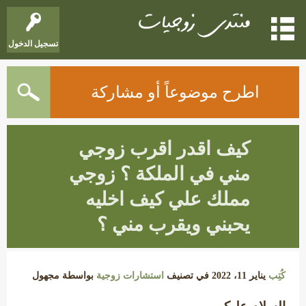
تسجيل الدخول
اطرح موضوعاً أو مشاركة
كيف اقدر اقرب زوجي
مني في الملكة ؟ زوجي
مملك علي كيف اخليه
يحبني ويقرب مني ؟
كُتِب
يناير 11، 2022
في تصنيف
استشارات زوجية
بواسطة
مجهول