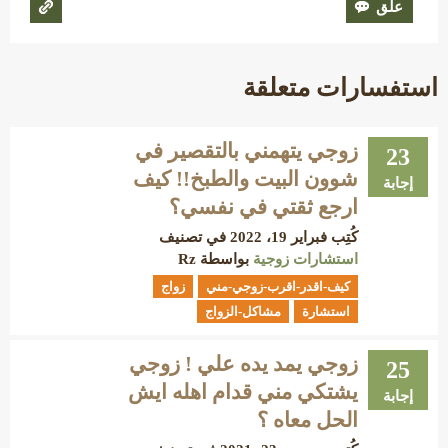
استفسارات متعلقة
زوجي يتهمني بالتقصير في
23
شوون البيت والطبخ!! كيف
إجابة
ارجع ثقتي في نفسي؟
كُتِب
فبراير 19، 2022
في تصنيف
استشارات زوجية
بواسطة
Rz
كيف-اقدر-اقرب-زوجي-مني
زواج
استشارة
مشاكل-الزواج
زوجي يمد يده علي ! زوجي
25
يشتكي مني قدام اهله ايش
إجابة
الحل معاه ؟