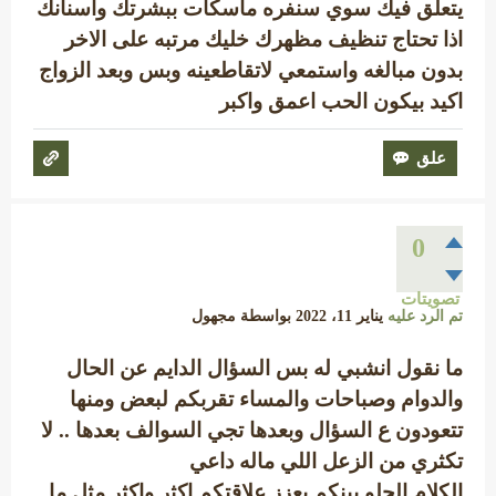
يتعلق فيك سوي سنفره ماسكات ببشرتك واسنانك
اذا تحتاج تنظيف مظهرك خليك مرتبه على الاخر
بدون مبالغه واستمعي لاتقاطعينه وبس وبعد الزواج
اكيد بيكون الحب اعمق واكبر
0
تصويتات
تم الرد عليه
يناير 11، 2022
بواسطة
مجهول
ما نقول انشبي له بس السؤال الدايم عن الحال
والدوام وصباحات والمساء تقربكم لبعض ومنها
تتعودون ع السؤال وبعدها تجي السوالف بعدها .. لا
تكثري من الزعل اللي ماله داعي
الكلام الحلو بينكم يعزز علاقتكم اكثر واكثر مثل ما