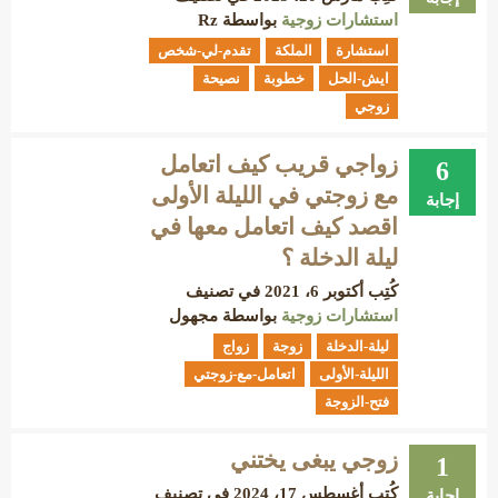
استشارات زوجية
بواسطة
Rz
استشارة
الملكة
تقدم-لي-شخص
ايش-الحل
خطوبة
نصيحة
زوجي
زواجي قريب كيف اتعامل
6
مع زوجتي في الليلة الأولى
إجابة
اقصد كيف اتعامل معها في
ليلة الدخلة ؟
كُتِب
أكتوبر 6، 2021
في تصنيف
استشارات زوجية
بواسطة
مجهول
ليلة-الدخلة
زوجة
زواج
الليلة-الأولى
اتعامل-مع-زوجتي
فتح-الزوجة
زوجي يبغى يختني
1
كُتِب
أغسطس 17، 2024
في تصنيف
إجابة