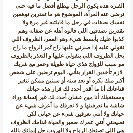
الفترة هذه يكون الرجل بيطلع أفضل ما فيه حتى
ترضى عنه المرأة، الموضوع هو ما تقدرين توهمين
نفسك بصفات في رجل ما قابلتيه غير مرة ولا
تقدرين تصدقين اللي قالوه أهله عن صفاته وهم
كذبوا عليك بأبسط شيء وهو العمر، الظروف اللي
تقولي عليه إذا صبرتي عليها راح تُمر الزواج ما راح
يحل الظروف اللي بتقولي عليها و التعذر بالظروف
مو سبب للزواج هذي حياة طويلة وعمر مع شريك
لازم تأخذين القرار بتأني، اليوم ترضين على شخص
أكبر منك بكره أو بعد سنه أو سنتين ممكن تتغير
قناعاتك أنا ما أقدر أحدد لك قرار هذه حياتك
ومستقبلك أنا مين عشان أحدد لك غير إنسانة وراء
شاشة ما تعرفينها و لا تعرفك ما أعرف شيء عن
حياتك ولا أنتي تعرفين شيء عن حياتي لكن
نصيحتي أنتي عمرك صغير والحياة قدامك الظروف
هي اللي تصنعك الزواج ولا الهروب حل إيمانك بالله