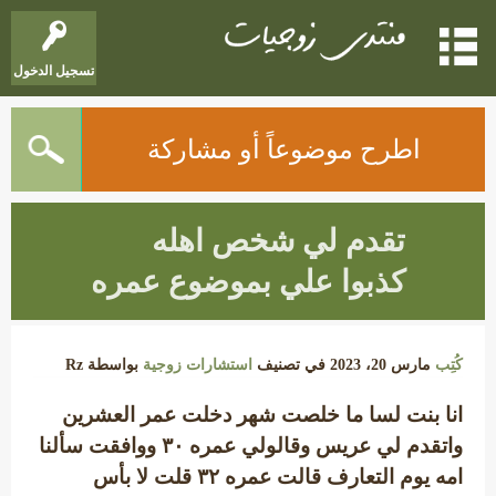
تسجيل الدخول
اطرح موضوعاً أو مشاركة
تقدم لي شخص اهله
كذبوا علي بموضوع عمره
كُتِب
مارس 20، 2023
في تصنيف
استشارات زوجية
بواسطة
Rz
انا بنت لسا ما خلصت شهر دخلت عمر العشرين
واتقدم لي عريس وقالولي عمره ٣٠ ووافقت سألنا
امه يوم التعارف قالت عمره ۳۲ قلت لا بأس