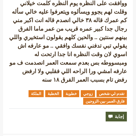
ووافقت على النظره يوم النظره كلمت خيلاني
وقلت لهم يجوو ويسألوه ويتعرفوا عليه خالي سأله
كم عمرك قاله ۳۸ خالي انصدم قاله انت اكبر مني
رجال جدا كبير عمره قريب من عمر ماما الفرق
بينهم سنتين .. والحين كلهم يقولون استخيري واللي
يقولي تبي تدفني نفسك وافقي .. مو عارفه اش
اسوي لان وقت النظره انا جدا ارتحت له
ومبسووطه بس بعدم سمعت العمر انصدمت ف مو
عارفه امشي ورا الراحه اللي فقلبي ولا ارفض
رفض تام بسبب العمر الفرق ١٨ سنه
تقدم-لي-شخص
زوجي
خطوبة
الخطبة
الملكة
فارق-العمر-بين-الزوجين