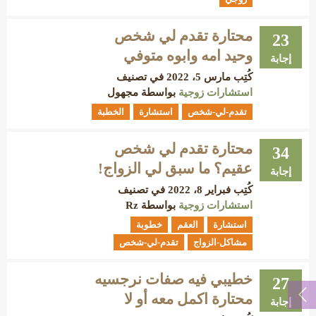
محتارة تقدم لي شخص
23
وحيد امه وابوه متوفي
إجابة
كُتِب
مارس 5، 2022
في تصنيف
استشارات زوجية
بواسطة
مجهول
تقدم-لي-شخص
استشارة
الخطبة
محتارة تقدم لي شخص
34
عقيم؟ ما سبق لي الزواج!
إجابة
كُتِب
فبراير 8، 2022
في تصنيف
استشارات زوجية
بواسطة
Rz
استشارة
العقم
خطوبة
مشاكل-الزواج
تقدم-لي-شخص
خطيبي فيه صفات نرجسيه
27
محتارة اكمل معه أو لا
إجابة