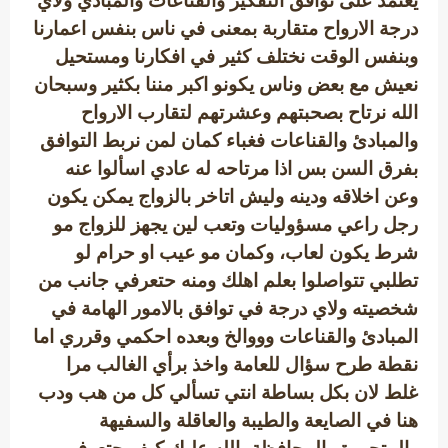
يعتمد على توافق التفكير والقناعات والمبادي ولاي
درجة الارواح متقاربة بمعنى في ناس بنفس اعمارنا
وبنفس الوقت نختلف كثير في افكارنا ومستحيل
نعيش مع بعض وناس يكونو اكبر مننا بكثير وسبحان
الله نرتاح بصحبتهم وعشرتهم لتقارب الارواح
والمبادئ والقناعات فغباء كمان لمن نربط التوافق
بفرق السن بس اذا مرتاحه له عادي اسألوا عنه
وعن اخلاقه ودينه وليش اتاخر بالزواج يمكن يكون
رجل راعي مسؤوليات وتعب لين يجهز للزواج مو
شرط يكون لعاب، وكمان مو عيب او حرام لو
تطلبي تتواصلوا بعلم اهلك ومنه حتعرفي جانب من
شخصيته ولاي درجة في توافق بالامور الهامة في
المبادئ والقناعات وووالخ وبعده احكمي وقرري اما
نقطة طرح سؤال للعامة واخذ برأي الغالب مرا
غلط لان بكل بساطة انتي تسألي كل من هب ودب
هنا في الصايعة والطيبة والعاقلة والسفيهة