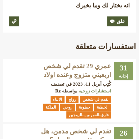
انه يختار لك وما يخيرك
استفسارات متعلقة
عمري 29 تقدم لي شخص
31
اربعيني متزوج وعنده اولاد
إجابة
كُتِب
أبريل 11، 2023
في تصنيف
استشارات زوجية
بواسطة
Rz
تقدم-لي-شخص
زواج
الابناء
الخطبة
خطوبة
زوجي
الملكة
فارق-العمر-بين-الزوجين
تقدم لي شخص مدمن، هل
26