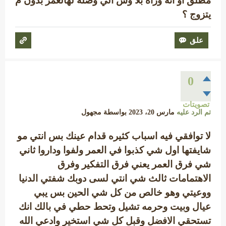
مطلق او انه وراه بلا وش الي وصله لهالعمر بدون م
يتزوج ؟
0
تصويتات
تم الرد عليه
مارس 20، 2023
بواسطة
مجهول
لا توافقي فيه اسباب كثيره قدام عينك بس انتي مو
شايفتها اول شي كذبوا في العمر ولفوا وداروا ثاني
شي فرق العمر يعني فرق التفكير وفرق
الاهتمامات ثالث شي انتي لسى دوبك شفتي الدنيا
ووعيتي وهو خالص من كل شي الحين بس يبي
عيال وبيت وحرمه تشيل وتحط حطي في بالك انك
تستحقي الافضل وقبل كل شي استخير وادعي الله