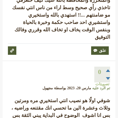
والمتحررة والمحافظة بالله عليك كيف حتعرفي
تاخذي رأي صحيح وسط اراء من ناس انتي نفسك
مو ضامنتهم ...!! استهدي بالله واستخيري
واستشيري احد صاحب حكمة وخبرة بالحياة
وبنفس الوقت يخاف او تخاف الله وقرري وفالك
التوفيق
0
تصويتات
تم الرد عليه
مارس 20، 2023
بواسطة
مجهول
شوفي اولًا هو نصيب انتي استخيري مره ومرتين
وثلاث وعشرة الين ما تحسي انك مقتنعه وراضيه ،
بس انا اشوف الوضوح في البداية يبني الثقة بس