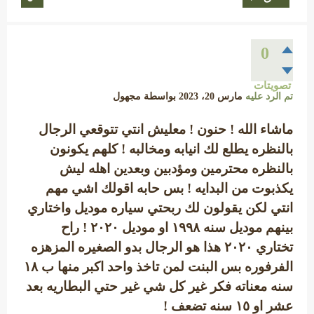
0
تصويتات
تم الرد عليه
مارس 20، 2023
بواسطة
مجهول
ماشاء الله ! حنون ! معليش انتي تتوقعي الرجال
بالنظره يطلع لك انيابه ومخالبه ! كلهم يكونون
بالنظره محترمين ومؤدبين وبعدين اهله ليش
يكذبوت من البدايه ! بس حابه اقولك اشي مهم
انتي لكن يقولون لك ربحتي سياره موديل واختاري
بينهم موديل سنه ١٩٩٨ او موديل ٢٠٢٠ ! راح
تختاري ٢٠٢٠ هذا هو الرجال بدو الصغيره المزهزه
الفرفوره بس البنت لمن تاخذ واحد اكبر منها ب ١٨
سنه معناته فكر غير كل شي غير حتي البطاريه بعد
عشر او ١٥ سنه تضعف !