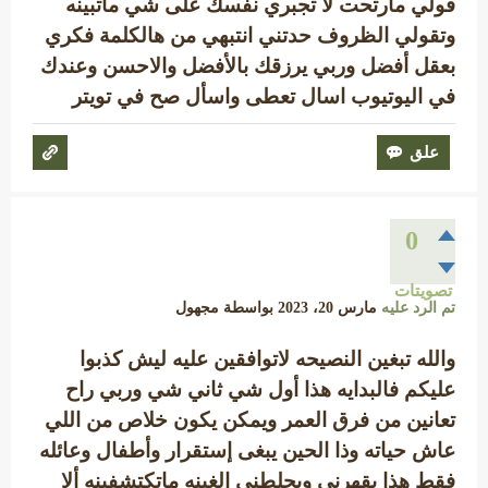
قولي مارتحت لا تجبري نفسك على شي ماتبينه
وتقولي الظروف حدتني انتبهي من هالكلمة فكري
بعقل أفضل وربي يرزقك بالأفضل والاحسن وعندك
في اليوتيوب اسال تعطى واسأل صح في تويتر
0
تصويتات
تم الرد عليه
مارس 20، 2023
بواسطة
مجهول
والله تبغين النصيحه لاتوافقين عليه ليش كذبوا
عليكم فالبدايه هذا أول شي ثاني شي وربي راح
تعانين من فرق العمر ويمكن يكون خلاص من اللي
عاش حياته وذا الحين يبغى إستقرار وأطفال وعائله
فقط هذا يقهرني ويجلطني الغبنه ماتكتشفينه ألا