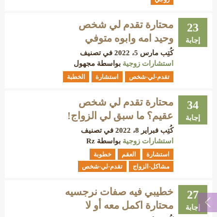
محتارة تقدم لي شخص
23
وحيد امه وابوه متوفي
إجابة
كُتِب
مارس 5، 2022
في تصنيف
استشارات زوجية
بواسطة
مجهول
تقدم-لي-شخص
استشارة
الخطبة
محتارة تقدم لي شخص
34
عقيم؟ ما سبق لي الزواج!
إجابة
كُتِب
فبراير 8، 2022
في تصنيف
استشارات زوجية
بواسطة
Rz
استشارة
العقم
خطوبة
مشاكل-الزواج
تقدم-لي-شخص
خطيبي فيه صفات نرجسيه
27
محتارة اكمل معه أو لا
إجابة