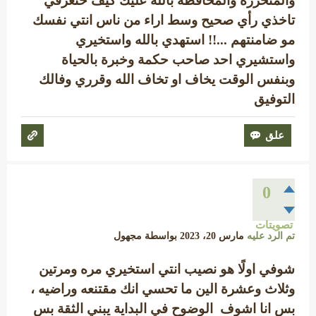
والمتحررة والمحافظة بالله عليك كيف حتعرفي
تاخذي رأي صحيح وسط اراء من ناس انتي نفسك
مو ضامنتهم ...!! استهدي بالله واستخيري
واستشيري احد صاحب حكمة وخبرة بالحياة
وبنفس الوقت يخاف او تخاف الله وقرري وفالك
التوفيق
0
تصويتات
تم الرد عليه
مارس 20، 2023
بواسطة
مجهول
شوفي اولًا هو نصيب انتي استخيري مره ومرتين
وثلاث وعشرة الين ما تحسي انك مقتنعه وراضيه ،
بس انا اشوف الوضوح في البداية يبني الثقة بس