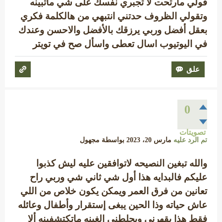
قولي مارتحت لا تجبري نفسك على شي ماتبينه
وتقولي الظروف حدتني انتبهي من هالكلمة فكري
بعقل أفضل وربي يرزقك بالأفضل والاحسن وعندك
في اليوتيوب اسال تعطى واسأل صح في تويتر
0
تصويتات
تم الرد عليه
مارس 20، 2023
بواسطة
مجهول
والله تبغين النصيحه لاتوافقين عليه ليش كذبوا
عليكم فالبدايه هذا أول شي ثاني شي وربي راح
تعانين من فرق العمر ويمكن يكون خلاص من اللي
عاش حياته وذا الحين يبغى إستقرار وأطفال وعائله
فقط هذا يقهرني ويجلطني الغبنه ماتكتشفينه ألا