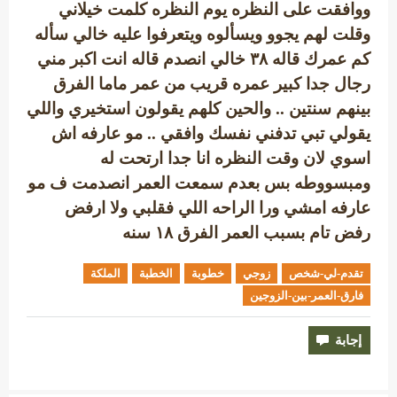
ووافقت على النظره يوم النظره كلمت خيلاني
وقلت لهم يجوو ويسألوه ويتعرفوا عليه خالي سأله
كم عمرك قاله ۳۸ خالي انصدم قاله انت اكبر مني
رجال جدا كبير عمره قريب من عمر ماما الفرق
بينهم سنتين .. والحين كلهم يقولون استخيري واللي
يقولي تبي تدفني نفسك وافقي .. مو عارفه اش
اسوي لان وقت النظره انا جدا ارتحت له
ومبسووطه بس بعدم سمعت العمر انصدمت ف مو
عارفه امشي ورا الراحه اللي فقلبي ولا ارفض
رفض تام بسبب العمر الفرق ١٨ سنه
تقدم-لي-شخص
زوجي
خطوبة
الخطبة
الملكة
فارق-العمر-بين-الزوجين