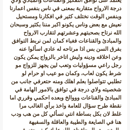
يعتمد على توافق التفكير والقناعات والمبادي ولاي
درجة الارواح متقاربة بمعنى في ناس بنفس اعمارنا
وبنفس الوقت نختلف كثير في افكارنا ومستحيل
نعيش مع بعض وناس يكونو اكبر مننا بكثير وسبحان
الله نرتاح بصحبتهم وعشرتهم لتقارب الارواح
والمبادئ والقناعات فغباء كمان لمن نربط التوافق
بفرق السن بس اذا مرتاحه له عادي اسألوا عنه
وعن اخلاقه ودينه وليش اتاخر بالزواج يمكن يكون
رجل راعي مسؤوليات وتعب لين يجهز للزواج مو
شرط يكون لعاب، وكمان مو عيب او حرام لو
تطلبي تتواصلوا بعلم اهلك ومنه حتعرفي جانب من
شخصيته ولاي درجة في توافق بالامور الهامة في
المبادئ والقناعات وووالخ وبعده احكمي وقرري اما
نقطة طرح سؤال للعامة واخذ برأي الغالب مرا
غلط لان بكل بساطة انتي تسألي كل من هب ودب
هنا في الصايعة والطيبة والعاقلة والسفيهة