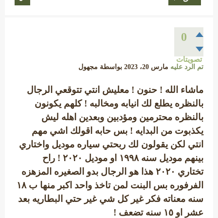
0
تصويتات
تم الرد عليه
مارس 20، 2023
بواسطة
مجهول
ماشاء الله ! حنون ! معليش انتي تتوقعي الرجال
بالنظره يطلع لك انيابه ومخالبه ! كلهم يكونون
بالنظره محترمين ومؤدبين وبعدين اهله ليش
يكذبوت من البدايه ! بس حابه اقولك اشي مهم
انتي لكن يقولون لك ربحتي سياره موديل واختاري
بينهم موديل سنه ١٩٩٨ او موديل ٢٠٢٠ ! راح
تختاري ٢٠٢٠ هذا هو الرجال بدو الصغيره المزهزه
الفرفوره بس البنت لمن تاخذ واحد اكبر منها ب ١٨
سنه معناته فكر غير كل شي غير حتي البطاريه بعد
عشر او ١٥ سنه تضعف !