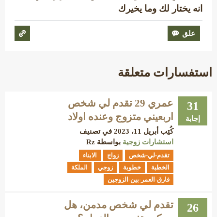
انه يختار لك وما يخيرك
استفسارات متعلقة
عمري 29 تقدم لي شخص
31
اربعيني متزوج وعنده اولاد
إجابة
كُتِب
أبريل 11، 2023
في تصنيف
استشارات زوجية
بواسطة
Rz
تقدم-لي-شخص
زواج
الابناء
الخطبة
خطوبة
زوجي
الملكة
فارق-العمر-بين-الزوجين
تقدم لي شخص مدمن، هل
26