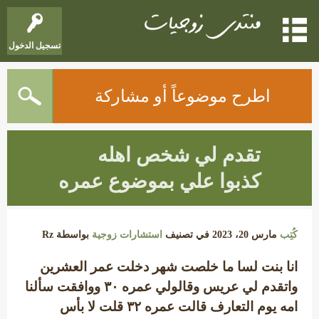
تسجيل الدخول
اطرح موضوعاً أو مشاركة
تقدم لي شخص اهله
كذبوا علي بموضوع عمره
كُتِب
مارس 20، 2023
في تصنيف
استشارات زوجية
بواسطة
Rz
انا بنت لسا ما خلصت شهر دخلت عمر العشرين
واتقدم لي عريس وقالولي عمره ٣٠ ووافقت سألنا
امه يوم التعارف قالت عمره ۳۲ قلت لا بأس