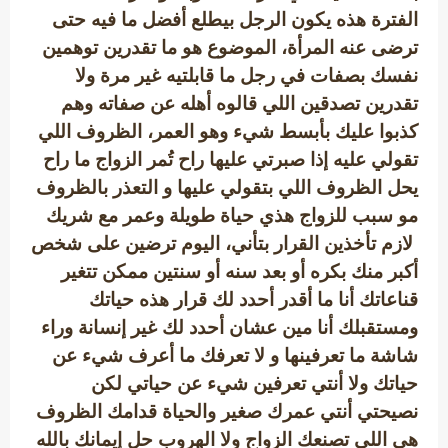
الفترة هذه يكون الرجل بيطلع أفضل ما فيه حتى
ترضى عنه المرأة، الموضوع هو ما تقدرين توهمين
نفسك بصفات في رجل ما قابلتيه غير مرة ولا
تقدرين تصدقين اللي قالوه أهله عن صفاته وهم
كذبوا عليك بأبسط شيء وهو العمر، الظروف اللي
تقولي عليه إذا صبرتي عليها راح تُمر الزواج ما راح
يحل الظروف اللي بتقولي عليها و التعذر بالظروف
مو سبب للزواج هذي حياة طويلة وعمر مع شريك
لازم تأخذين القرار بتأني، اليوم ترضين على شخص
أكبر منك بكره أو بعد سنه أو سنتين ممكن تتغير
قناعاتك أنا ما أقدر أحدد لك قرار هذه حياتك
ومستقبلك أنا مين عشان أحدد لك غير إنسانة وراء
شاشة ما تعرفينها و لا تعرفك ما أعرف شيء عن
حياتك ولا أنتي تعرفين شيء عن حياتي لكن
نصيحتي أنتي عمرك صغير والحياة قدامك الظروف
هي اللي تصنعك الزواج ولا الهروب حل إيمانك بالله