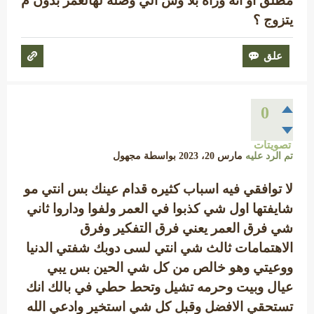
مطلق او انه وراه بلا وش الي وصله لهالعمر بدون م
يتزوج ؟
0
تصويتات
تم الرد عليه
مارس 20، 2023
بواسطة
مجهول
لا توافقي فيه اسباب كثيره قدام عينك بس انتي مو
شايفتها اول شي كذبوا في العمر ولفوا وداروا ثاني
شي فرق العمر يعني فرق التفكير وفرق
الاهتمامات ثالث شي انتي لسى دوبك شفتي الدنيا
ووعيتي وهو خالص من كل شي الحين بس يبي
عيال وبيت وحرمه تشيل وتحط حطي في بالك انك
تستحقي الافضل وقبل كل شي استخير وادعي الله